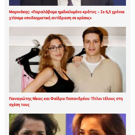
Μαρινάκης: «Παραλάβαμε ημιδιαλυμένο κράτος – Σε 6,5 χρόνια
χτίσαμε υποδειγματική αντίδραση σε κρίσεις»
Παναγιώτης Νίκας και Φαίδρα Παπανδρέου: Τίτλοι τέλους στη
σχέση τους