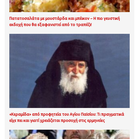
Πατατοσαλάτα με μουστάρδα και μπέικον – Η πιο γευστική
εκδοχή που θα εξαφανιστεί από το τραπέζι!
«Κεραμίδα» από προφητεία του Αγίου Παϊσίου: Τι πραγματικά
είχε πει και γιατί χρειάζεται προσοχή στις ερμηνείες