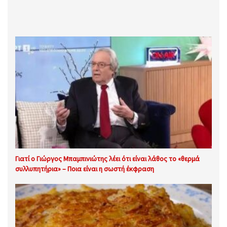
Γιατί ο Γιώργος Μπαμπινιώτης λέει ότι είναι λάθος το «θερμά
συλλυπητήρια» – Ποια είναι η σωστή έκφραση