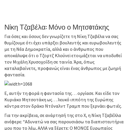
Νίκη Τζαβέλα: Μόνο ο Μητσoτάκης
Για όσες και όσους δεν γνωρίζετε τη Νίκη Τζαβέλα να σας
θυμίζουμε ότι έχει υπάρξει βουλευτής και ευρωβουλευτής
με τη Νέα Δημοκρατία, αλλά και ο άνθρωπος που
αποκάλυψε ότι ο Τζορτζ Κλούνεϊ ετοιμάζεται να υποδυθεί
τον Μιχάλη Χρυσοχοΐδη σε ταινία. Άρα, όπως
καταλαβαίνετε, προφανώς είναι ένας άνθρωπος με ζωηρή
φαντασία.
Ε, αυτήν τη φορά η φαντασία της… οργίασε. Και είδε τον
Κυριάκο Μητσοτάκη ως… λευκό ιππότη της Ευρώπης
κόντρα στον δράκο Ντόναλντ Τραμπ που ξερνάει φωτιές.
Για την ακρίβεια, σε ανάρτησή της στο X, η Νίκη Τζαβέλλα
ανέφερε: “Αδυνατώ να σας παρουσιάσω τα διαπιστευτήρια
μου που το λέω, ΑΛΛΑ να ξέρετε: Ο ΜΟΝΟΣ Ευρωπαίος