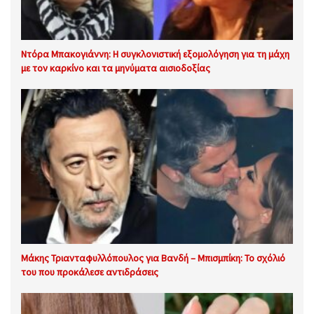
Ντόρα Μπακογιάννη: Η συγκλονιστική εξομολόγηση για τη μάχη
με τον καρκίνο και τα μηνύματα αισιοδοξίας
Μάκης Τριανταφυλλόπουλος για Βανδή – Μπισμπίκη: Το σχόλιό
του που προκάλεσε αντιδράσεις