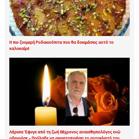
Η πιο ζουμερή Ροδακινόπιτα που θα δοκιμάσεις αυτό το
καλοκαίρι!
Λάρισα: Έφυγε από τη ζωή 68χρονος αναισθησιολόγος ενώ
οδηγούσε – Πρόλαβε να ακινητοποιήσει το αυτοκίνητό του