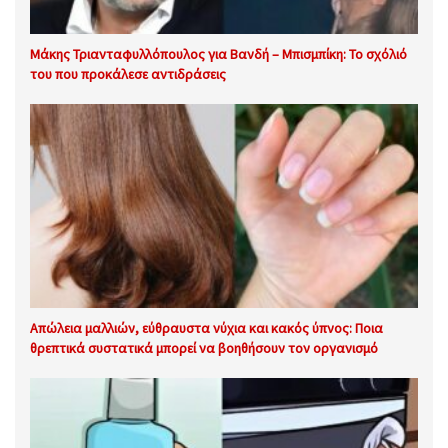
Μάκης Τριανταφυλλόπουλος για Βανδή – Μπισμπίκη: Το σχόλιό
του που προκάλεσε αντιδράσεις
Απώλεια μαλλιών, εύθραυστα νύχια και κακός ύπνος: Ποια
θρεπτικά συστατικά μπορεί να βοηθήσουν τον οργανισμό