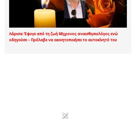
Λάρισα: Έφυγε από τη ζωή 68χρονος αναισθησιολόγος ενώ
οδηγούσε – Πρόλαβε να ακινητοποιήσει το αυτοκίνητό του