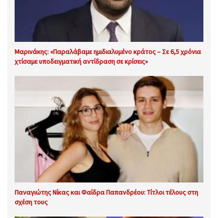
Μαρινάκης: «Παραλάβαμε ημιδιαλυμένο κράτος – Σε 6,5 χρόνια
χτίσαμε υποδειγματική αντίδραση σε κρίσεις»
Παναγιώτης Νίκας και Φαίδρα Παπανδρέου: Τίτλοι τέλους στη
σχέση τους