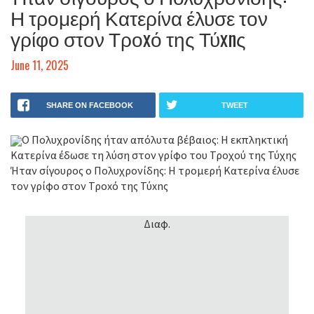
Η τρομερή Κατερίνα έλυσε τον
γρίφο στον Τροxό της Τύxnς
June 11, 2025
SHARE ON FACEBOOK
TWEET
Ο Πολυχρονίδης ήταν απόλυτα βέβαιος: Η εκπληκτική
Κατερίνα έδωσε τη λύση στον γρίφο του Τροχού της Τύχης
Ήταν σίγουρος ο Πολυχρονίδης: Η τρομερή Κατερίνα έλυσε
τον γρίφο στον Τροxό της Τύxnς
Διαφ.