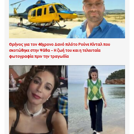
Θρήνος για τον 46χρονο Δανό πιλότο Ρούνε Κίνταλ που
σκοτώθηκε στην Ψάθα – Η ζωή του και η τελευταία
φωτογραφία πριν την τραγωδία