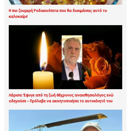
Η πιο ζουμερή Ροδακινόπιτα που θα δοκιμάσεις αυτό το
καλοκαίρι!
Λάρισα: Έφυγε από τη ζωή 68χρονος αναισθησιολόγος ενώ
οδηγούσε – Πρόλαβε να ακινητοποιήσει το αυτοκίνητό του