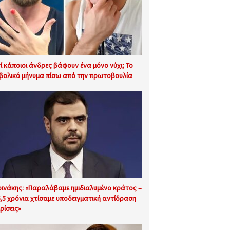
τί κάποιοι άνδρες βάφουν ένα μόνο νύχι; Το
βολικό μήνυμα πίσω από την πρωτοβουλία
ινάκης: «Παραλάβαμε ημιδιαλυμένο κράτος –
6,5 χρόνια χτίσαμε υποδειγματική αντίδραση
ρίσεις»