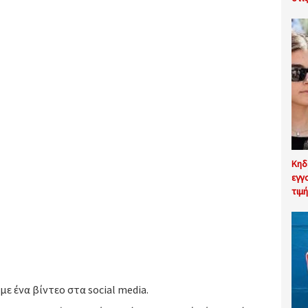
Κηδ
εγγ
τιμ
με ένα βίντεο στα social media.