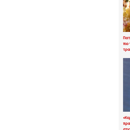
Πατ
πιο
τρα
«Κε
πρα
στι