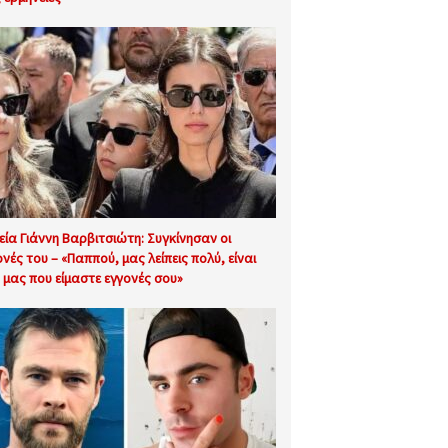
εία Γιάννη Βαρβιτσιώτη: Συγκίνησαν οι
ονές του – «Παππού, μας λείπεις πολύ, είναι
ή μας που είμαστε εγγονές σου»