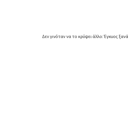
Δεν γιvόταν να το κρύψει άλλο: Έγκuος ξανά