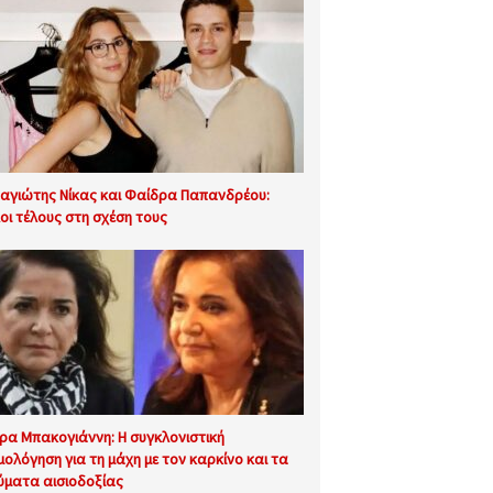
αγιώτης Νίκας και Φαίδρα Παπανδρέου:
λοι τέλους στη σχέση τους
ρα Μπακογιάννη: Η συγκλονιστική
μολόγηση για τη μάχη με τον καρκίνο και τα
ύματα αισιοδοξίας