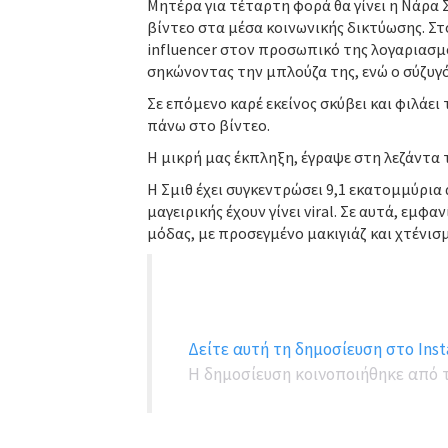
Μητέρα για τέταρτη φορά θα γίνει η Νάρα Σ
βίντεο στα μέσα κοινωνικής δικτύωσης. Στ
influencer στον προσωπικό της λογαριασμό
σηκώνοντας την μπλούζα της, ενώ ο σύζυγός
Σε επόμενο καρέ εκείνος σκύβει και φιλάει
πάνω στο βίντεο.
Η μικρή μας έκπληξη, έγραψε στη λεζάντα 
Η Σμιθ έχει συγκεντρώσει 9,1 εκατομμύρια 
μαγειρικής έχουν γίνει viral. Σε αυτά, εμ
μόδας, με προσεγμένο μακιγιάζ και χτένισ
Δείτε αυτή τη δημοσίευση στο Inst
Η δημοσίευση κοινοποιήθηκε από τ