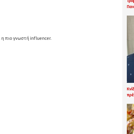
Τρι
Παν
 η πιο γνωστή influencer.
Κνί
πρέ