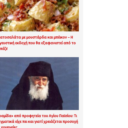
ατοσαλάτα με μουστάρδα και μπέικον – Η
 γευστική εκδοχή που θα εξαφανιστεί από το
πέζι!
ραμίδα» από προφητεία του Αγίου Παϊσίου: Τι
γματικά είχε πει και γιατί χρειάζεται προσοχή
ς ερμηνείες