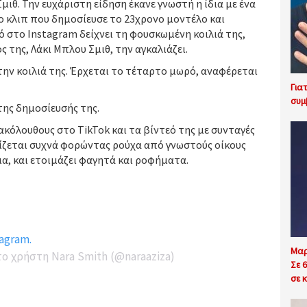
μιθ. Την ευχάριστη είδηση έκανε γνωστή η ίδια με ένα
ο κλιπ που δημοσίευσε το 23χρονο μοντέλο και
 στο Instagram δείχνει τη φουσκωμένη κοιλιά της,
 της, Λάκι Μπλου Σμιθ, την αγκαλιάζει.
 την κοιλιά της. Έρχεται το τέταρτο μωρό, αναφέρεται
Για
συμ
της δημοσίευσής της.
ακόλουθους στο TikTok και τα βίντεό της με συνταγές
φανίζεται συχνά φορώντας ρούχα από γνωστούς οίκους
μα, και ετοιμάζει φαγητά και ροφήματα.
agram.
Μαρ
ο χρήστη Nara Smith (@naraaziza)
Σε 
σε κ