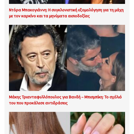
Ντόρα Μπακογιάννη: Η συγκλονιστική εξομολόγηση για τη μάχη
με τον καρκίνο και τα μηνύματα αισιοδοξίας
Μάκης Τριανταφυλλόπουλος για Βανδή – Μπισμπίκη: Το σχόλιό
του που προκάλεσε αντιδράσεις