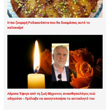
Η πιο ζουμερή Ροδακινόπιτα που θα δοκιμάσεις αυτό το
καλοκαίρι!
Λάρισα: Έφυγε από τη ζωή 68χρονος αναισθησιολόγος ενώ
οδηγούσε – Πρόλαβε να ακινητοποιήσει το αυτοκίνητό του