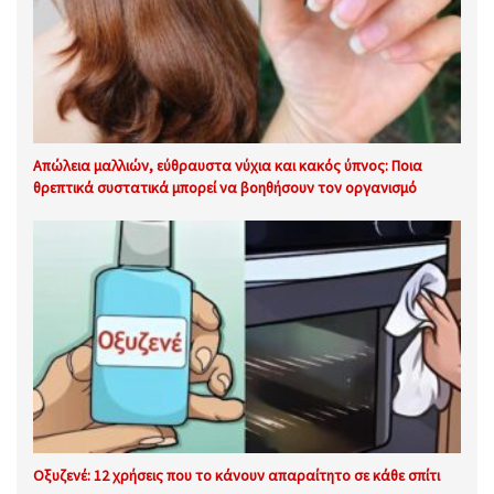
Απώλεια μαλλιών, εύθραυστα νύχια και κακός ύπνος: Ποια
θρεπτικά συστατικά μπορεί να βοηθήσουν τον οργανισμό
Οξυζενέ: 12 χρήσεις που το κάνουν απαραίτητο σε κάθε σπίτι