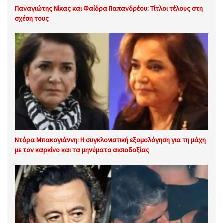
Παναγιώτης Νίκας και Φαίδρα Παπανδρέου: Τίτλοι τέλους στη
σχέση τους
Ντόρα Μπακογιάννη: Η συγκλονιστική εξομολόγηση για τη μάχη
με τον καρκίνο και τα μηνύματα αισιοδοξίας