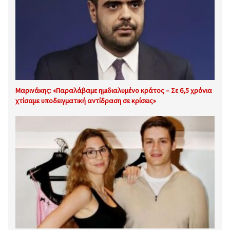
Μαρινάκης: «Παραλάβαμε ημιδιαλυμένο κράτος – Σε 6,5 χρόνια
χτίσαμε υποδειγματική αντίδραση σε κρίσεις»