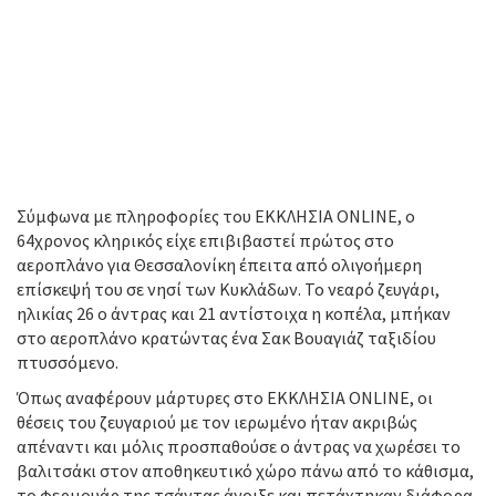
Σύμφωνα με πληροφορίες του ΕΚΚΛΗΣΙΑ ONLINE, ο
64χρονος κληρικός είχε επιβιβαστεί πρώτος στο
αεροπλάνο για Θεσσαλονίκη έπειτα από ολιγοήμερη
επίσκεψή του σε νησί των Κυκλάδων. Το νεαρό ζευγάρι,
ηλικίας 26 ο άντρας και 21 αντίστοιχα η κοπέλα, μπήκαν
στο αεροπλάνο κρατώντας ένα Σακ Βουαγιάζ ταξιδίου
πτυσσόμενο.
Όπως αναφέρουν μάρτυρες στο ΕΚΚΛΗΣΙΑ ONLINE, οι
θέσεις του ζευγαριού με τον ιερωμένο ήταν ακριβώς
απέναντι και μόλις προσπαθούσε ο άντρας να χωρέσει το
βαλιτσάκι στον αποθηκευτικό χώρο πάνω από το κάθισμα,
το φερμουάρ της τσάντας άνοιξε και πετάχτηκαν διάφορα