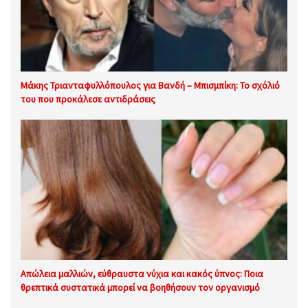
Μάκης Τριανταφυλλόπουλος για Βανδή – Μπισμπίκη: Το σχόλιό
του που προκάλεσε αντιδράσεις
Απώλεια μαλλιών, εύθραυστα νύχια και κακός ύπνος: Ποια
θρεπτικά συστατικά μπορεί να βοηθήσουν τον οργανισμό