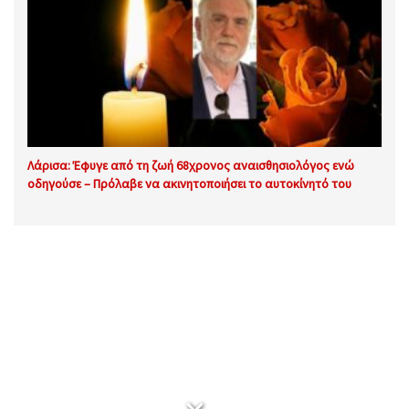
Λάρισα: Έφυγε από τη ζωή 68χρονος αναισθησιολόγος ενώ
οδηγούσε – Πρόλαβε να ακινητοποιήσει το αυτοκίνητό του