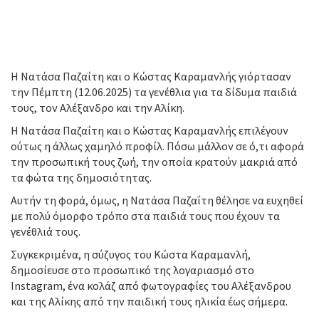
H Νατάσα Παζαΐτη και ο Κώστας Καραμανλής γιόρτασαν
την Πέμπτη (12.06.2025) τα γενέθλια για τα δίδυμα παιδιά
τους, τον Αλέξανδρο και την Αλίκη.
Η Νατάσα Παζαΐτη και ο Κώστας Καραμανλής επιλέγουν
ούτως η άλλως χαμηλό προφίλ. Πόσω μάλλον σε ό,τι αφορά
την προσωπική τους ζωή, την οποία κρατούν μακριά από
τα φώτα της δημοσιότητας.
Αυτήν τη φορά, όμως, η Νατάσα Παζαΐτη θέλησε να ευχηθεί
με πολύ όμορφο τρόπο στα παιδιά τους που έχουν τα
γενέθλιά τους.
Συγκεκριμένα, η σύζυγος του Κώστα Καραμανλή,
δημοσίευσε στο προσωπικό της λογαριασμό στο
Instagram, ένα κολάζ από φωτογραφίες του Αλέξανδρου
και της Αλίκης από την παιδική τους ηλικία έως σήμερα.