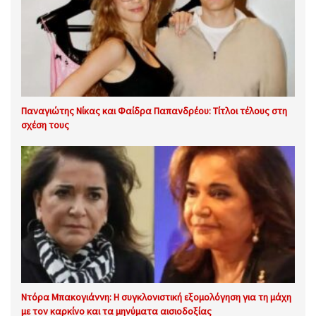
Παναγιώτης Νίκας και Φαίδρα Παπανδρέου: Τίτλοι τέλους στη
σχέση τους
Ντόρα Μπακογιάννη: Η συγκλονιστική εξομολόγηση για τη μάχη
με τον καρκίνο και τα μηνύματα αισιοδοξίας