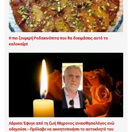
Η πιο ζουμερή Ροδακινόπιτα που θα δοκιμάσεις αυτό το
καλοκαίρι!
Λάρισα: Έφυγε από τη ζωή 68χρονος αναισθησιολόγος ενώ
οδηγούσε – Πρόλαβε να ακινητοποιήσει το αυτοκίνητό του