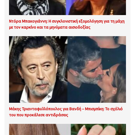
Ντόρα Μπακογιάννη: Η συγκλονιστική εξομολόγηση για τη μάχη
με τον καρκίνο και τα μηνύματα αισιοδοξίας
Μάκης Τριανταφυλλόπουλος για Βανδή – Μπισμπίκη: Το σχόλιό
του που προκάλεσε αντιδράσεις