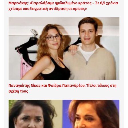
Μαρινάκης: «Παραλάβαμε ημιδιαλυμένο κράτος – Σε 6,5 χρόνια
χτίσαμε υποδειγματική αντίδραση σε κρίσεις»
Παναγιώτης Νίκας και Φαίδρα Παπανδρέου: Τίτλοι τέλους στη
σχέση τους