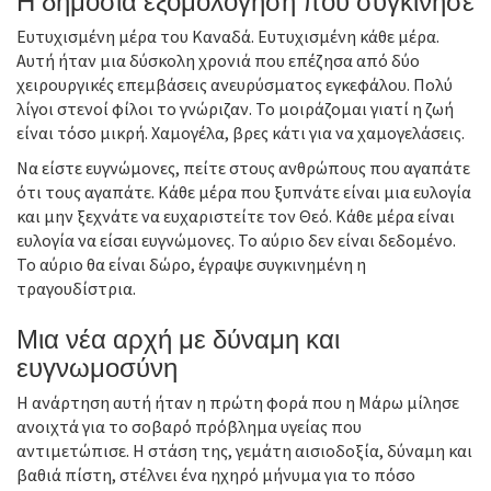
Ευτυχισμένη μέρα του Καναδά. Ευτυχισμένη κάθε μέρα.
Αυτή ήταν μια δύσκολη χρονιά που επέζησα από δύο
χειρουργικές επεμβάσεις ανευρύσματος εγκεφάλου. Πολύ
λίγοι στενοί φίλοι το γνώριζαν. Το μοιράζομαι γιατί η ζωή
είναι τόσο μικρή. Χαμογέλα, βρες κάτι για να χαμογελάσεις.
Να είστε ευγνώμονες, πείτε στους ανθρώπους που αγαπάτε
ότι τους αγαπάτε. Κάθε μέρα που ξυπνάτε είναι μια ευλογία
και μην ξεχνάτε να ευχαριστείτε τον Θεό. Κάθε μέρα είναι
ευλογία να είσαι ευγνώμονες. Το αύριο δεν είναι δεδομένο.
Το αύριο θα είναι δώρο, έγραψε συγκινημένη η
τραγουδίστρια.
Μια νέα αρχή με δύναμη και
ευγνωμοσύνη
Η ανάρτηση αυτή ήταν η πρώτη φορά που η Μάρω μίλησε
ανοιχτά για το σοβαρό πρόβλημα υγείας που
αντιμετώπισε. Η στάση της, γεμάτη αισιοδοξία, δύναμη και
βαθιά πίστη, στέλνει ένα ηχηρό μήνυμα για το πόσο