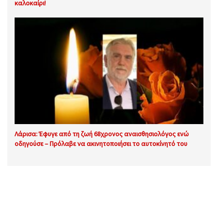
καλοκαίρι!
Λάρισα: Έφυγε από τη ζωή 68χρονος αναισθησιολόγος ενώ
οδηγούσε – Πρόλαβε να ακινητοποιήσει το αυτοκίνητό του