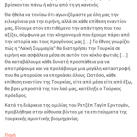
βρίσκονται πάνω ή κάτω από τη γη κανενός.
Θα ήθελα να τονίσω ότι αγωνιζόμαστε με όλη μας την
ειλικρίνεια για την ειρήνη, αλλά σε κάθε επίθεση εναντίον
μας, δίνουμε στον επιτιθέμενο την απάντηση που του
αξίζει, σύμφωνα με την κληρονομιά που έχουμε πάρει από
την ιστορία και τους προγόνους μας […] Το έθνος γνωρίζει
πώς η “Λαϊκή Συμμαχία” θα διατηρήσει την Τουρκία σε
ειρήνη και ασφάλεια μέσα σε αυτόν τον κύκλο φωτιάς […]
Θα καταβάλουμε κάθε δυνατή προσπάθεια για να
αποτρέψουμε και να προλάβουμε μια μεγάλη καταστροφή
που θα μπορούσε να επηρεάσει όλους. Ωστόσο, κάθε
επίθεση εναντίον της Τουρκίας, είτε από μέσα είτε από έξω,
θα βρει μπροστά της τον λαό μας, κατέληξε ο Τούρκος
πρόεδρος.
Κατά τη διάρκεια της ομιλίας του Ρετζέπ Ταγίπ Ερντογάν,
προβλήθηκε στην αίθουσα βίντεο με τα επιτεύγματα της
τουρκικής αμυντικής βιομηχανίας.
Πηγή