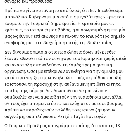
σενάριο και προσέθεσε:
Πρέπει να γίνει κατανοητό από όλους ότι δεν διευθύνουμε
μπακάλικο. Κυβερνάμε μία από τις μεγαλύτερες χώρες του
κόσμου, την Τουρκική Δημοκρατία. Η εμπειρία μας ως
κράτους, το ιστορικό μας βάθος, η συσσωρευμένη εμπειρία
μας ως έθνους επί αιώνες αποτελούν το ισχυρότερο σημείο
αναφοράς μας στη διαχείριση αυτής της διαδικασίας.
Δεν δίνουμε σημασία στις προκλήσεις όσων μέχρι χθες
έκαναν εθελοντικά τον συνήγορο του Ισραήλ και χωρίς αιδώ
και αναστολή αποκαλούσαν τη Χαμάς τρομοκρατική
οργάνωση. Όσοι με επέκριναν ανελέητα για την ομιλία μου
κατά την έναρξη της κοινοβουλευτικής περιόδου, επειδή
εφιστούσα τη προσοχή στην αυξανόμενη επιθετικότητα
του Ισραήλ, σήμερα δεν δικαιούνται να μας δίνουν
συμβουλές και να αμφισβητούν την ευαισθησία μας, αλλά,
αν τους έχει απομείνει έστω και ελάχιστος αυτοσεβασμός,
πρέπει να παραδεχτούν τα λάθη τους και να ζητήσουν
συγγνώμη, συμπλήρωσε ο Ρετζέπ Ταγίπ Ερντογάν.
Ο Τούρκος Πρόεδρος υπογράμμισε επίσης ότι από τις 13