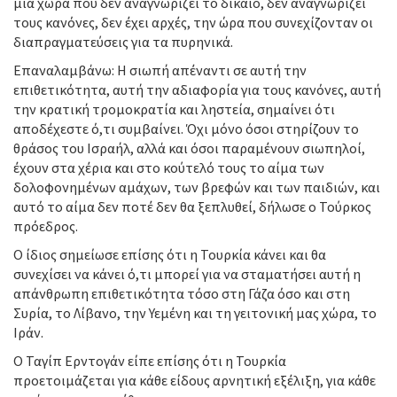
μια χώρα που δεν αναγνωρίζει το δίκαιο, δεν αναγνωρίζει
τους κανόνες, δεν έχει αρχές, την ώρα που συνεχίζονταν οι
διαπραγματεύσεις για τα πυρηνικά.
Επαναλαμβάνω: Η σιωπή απέναντι σε αυτή την
επιθετικότητα, αυτή την αδιαφορία για τους κανόνες, αυτή
την κρατική τρομοκρατία και ληστεία, σημαίνει ότι
αποδέχεστε ό,τι συμβαίνει. Όχι μόνο όσοι στηρίζουν το
θράσος του Ισραήλ, αλλά και όσοι παραμένουν σιωπηλοί,
έχουν στα χέρια και στο κούτελό τους το αίμα των
δολοφονημένων αμάχων, των βρεφών και των παιδιών, και
αυτό το αίμα δεν ποτέ δεν θα ξεπλυθεί, δήλωσε ο Τούρκος
πρόεδρος.
Ο ίδιος σημείωσε επίσης ότι η Τουρκία κάνει και θα
συνεχίσει να κάνει ό,τι μπορεί για να σταματήσει αυτή η
απάνθρωπη επιθετικότητα τόσο στη Γάζα όσο και στη
Συρία, το Λίβανο, την Υεμένη και τη γειτονική μας χώρα, το
Ιράν.
Ο Ταγίπ Ερντογάν είπε επίσης ότι η Τουρκία
προετοιμάζεται για κάθε είδους αρνητική εξέλιξη, για κάθε