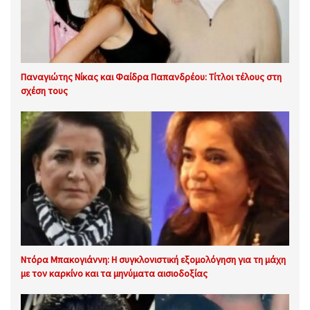
Παναγιώτης Νίκας και Φαίδρα Παπανδρέου: Τίτλοι τέλους στη
σχέση τους
Ντόρα Μπακογιάννη: Η συγκλονιστική εξομολόγηση για τη μάχη
με τον καρκίνο και τα μηνύματα αισιοδοξίας