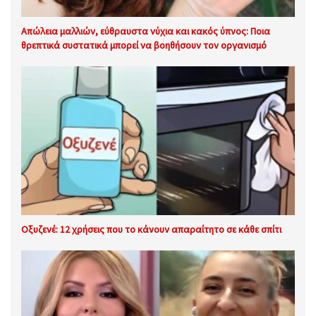
Απώλεια μαλλιών, εύθραυστα νύχια και κακός ύπνος: Ποια
θρεπτικά συστατικά μπορεί να βοηθήσουν τον οργανισμό
Οξυζενέ: 12 χρήσεις που το κάνουν απαραίτητο σε κάθε σπίτι