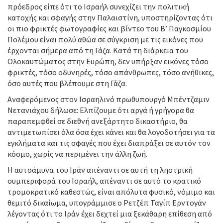
πρόεδρος είπε ότι το Ισραήλ συνεχίζει την πολιτική
κατοχής και σφαγής στην Παλαιστίνη, υποστηρίζοντας ότι
οι πιο φρικτές φωτογραφίες και βίντεο του Β’ Παγκοσμίου
Πολέμου είναι πολύ αθώα σε σύγκριση με τις εικόνες που
έρχονται σήμερα από τη Γάζα. Κατά τη διάρκεια του
Ολοκαυτώματος στην Ευρώπη, δεν υπήρξαν εικόνες τόσο
φρικτές, τόσο οδυνηρές, τόσο απάνθρωπες, τόσο ανήθικες,
όσο αυτές που βλέπουμε στη Γάζα.
Αναφερόμενος στον Ισραηλινό πρωθυπουργό Μπέντζαμιν
Νετανιάχου δήλωσε: Ελπίζουμε ότι αργά ή γρήγορα θα
παραπεμφθεί σε διεθνή ανεξάρτητο δικαστήριο, θα
αντιμετωπίσει όλα όσα έχει κάνει και θα λογοδοτήσει για τα
εγκλήματα και τις σφαγές που έχει διαπράξει σε αυτόν τον
κόσμο, χωρίς να περιμένει την άλλη ζωή.
Η αυτοάμυνα του Ιράν απέναντι σε αυτή τη ληστρική
συμπεριφορά του Ισραήλ, απέναντι σε αυτό το κρατικό
τρομοκρατικό καθεστώς, είναι απόλυτα φυσικό, νόμιμο και
θεμιτό δικαίωμα, υπογράμμισε ο Ρετζέπ Ταγίπ Ερντογάν
λέγοντας ότι το Ιράν έχει δεχτεί μια ξεκάθαρη επίθεση από