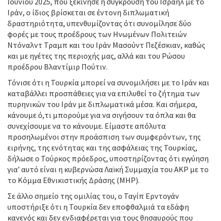
Ιουνίου 2025, που ξεκίνησε η σύγκρουση του Ισραήλ με το
Ιράν, ο ίδιος βρίσκεται σε έντονη διπλωματική
δραστηριότητα, υπενθυμίζοντας ότι συνομίλησε δύο
φορές με τους προέδρους των Ηνωμένων Πολιτειών
Ντόναλντ Τραμπ και του Ιράν Μασούντ Πεζέσκιαν, καθώς
και με ηγέτες της περιοχής μας, αλλά και του Ρώσου
προέδρου Βλαντίμιρ Πούτιν.
Τόνισε ότι η Τουρκία μπορεί να συνομιλήσει με το Ιράν και
καταβάλλει προσπάθειες για να επιλυθεί το ζήτημα των
πυρηνικών του Ιράν με διπλωματικά μέσα. Και σήμερα,
κάνουμε ό,τι μπορούμε για να σιγήσουν τα όπλα και θα
συνεχίσουμε να το κάνουμε. Είμαστε απόλυτα
προσηλωμένοι στην προάσπιση των συμφερόντων, της
ειρήνης, της ενότητας και της ασφάλειας της Τουρκίας,
δήλωσε ο Τούρκος πρόεδρος, υποστηρίζοντας ότι εγγύηση
για’ αυτό είναι η κυβερνώσα Λαϊκή Συμμαχία του ΑΚΡ με το
το Κόμμα Εθνικιστικής Δράσης (ΜΗΡ).
Σε άλλο σημείο της ομιλίας του, ο Ταγίπ Ερντογάν
υποστήριξε ότι η Τουρκία δεν εποφθαλμιά τα εδάφη
κανενός και δεν ενδιαφέρεται για τους θησαυρούς που