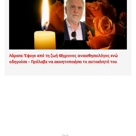
Λάρισα: Έφυγε από τη ζωή 68χρονος αναισθησιολόγος ενώ
οδηγούσε – Πρόλαβε να ακινητοποιήσει το αυτοκίνητό του