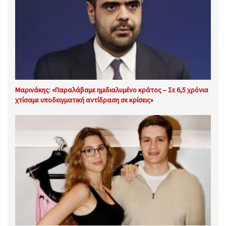
Μαρινάκης: «Παραλάβαμε ημιδιαλυμένο κράτος – Σε 6,5 χρόνια
χτίσαμε υποδειγματική αντίδραση σε κρίσεις»