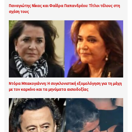
Παναγιώτης Νίκας και Φαίδρα Παπανδρέου: Τίτλοι τέλους στη
σχέση τους
Ντόρα Μπακογιάννη: Η συγκλονιστική εξομολόγηση για τη μάχη
με τον καρκίνο και τα μηνύματα αισιοδοξίας