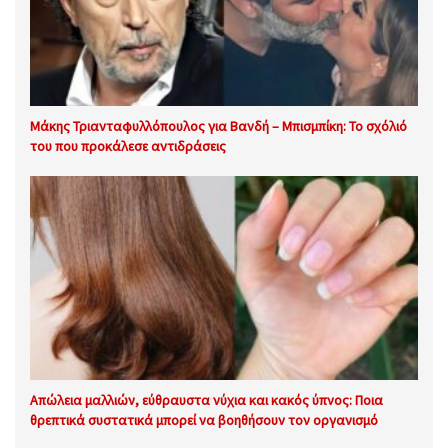
Μάκης Τριανταφυλλόπουλος για Βανδή – Μπισμπίκη: Το σχόλιό
του που προκάλεσε αντιδράσεις
Απώλεια μαλλιών, εύθραυστα νύχια και κακός ύπνος: Ποια
θρεπτικά συστατικά μπορεί να βοηθήσουν τον οργανισμό