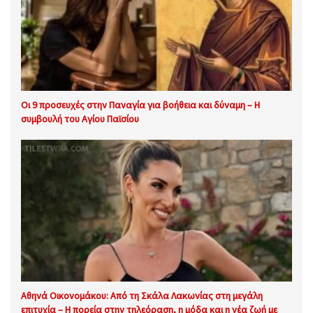
Οι 9 προσευχές στην Παναγία για βοήθεια και δύναμη – Η
συμβουλή του Αγίου Παϊσίου
Αθηνά Οικονομάκου: Από τη Σκάλα Λακωνίας στη μεγάλη
επιτυχία – Η πορεία στην τηλεόραση, η μόδα και η νέα ζωή με