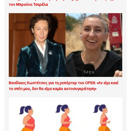
τον Μπρούνο Τσερέλα
Βασίλειος Κωστέτσος για τη ρεπόρτερ του OPEN: «Αν είχε καεί
το σπίτι μου, δεν θα είχα καμία αυτοσυγκράτηση»