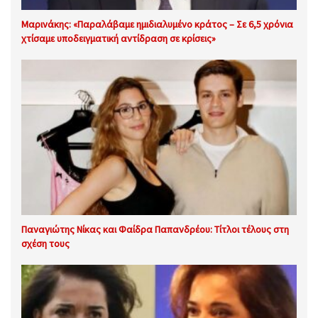
Μαρινάκης: «Παραλάβαμε ημιδιαλυμένο κράτος – Σε 6,5 χρόνια
χτίσαμε υποδειγματική αντίδραση σε κρίσεις»
Παναγιώτης Νίκας και Φαίδρα Παπανδρέου: Τίτλοι τέλους στη
σχέση τους