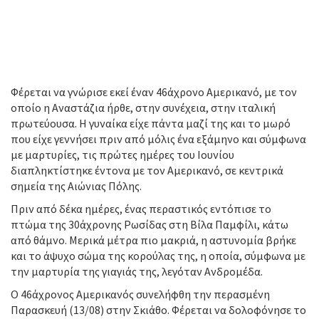
Φέρεται να γνώρισε εκεί έναν 46άχρονο Αμερικανό, με τον
οποίο η Αναστάζια ήρθε, στην συνέχεια, στην ιταλική
πρωτεύουσα. Η γυναίκα είχε πάντα μαζί της και το μωρό
που είχε γεννήσει πριν από μόλις ένα εξάμηνο και σύμφωνα
με μαρτυρίες, τις πρώτες ημέρες του Ιουνίου
διαπληκτίστηκε έντονα με τον Αμερικανό, σε κεντρικά
σημεία της Αιώνιας Πόλης.
Πριν από δέκα ημέρες, ένας περαστικός εντόπισε το
πτώμα της 30άχρονης Ρωσίδας στη Βίλα Παμφίλι, κάτω
από θάμνο. Μερικά μέτρα πιο μακριά, η αστυνομία βρήκε
και το άψυχο σώμα της κορούλας της, η οποία, σύμφωνα με
την μαρτυρία της γιαγιάς της, λεγόταν Ανδρομέδα.
O 46άχρονος Αμερικανός συνελήφθη την περασμένη
Παρασκευή (13/08) στην Σκιάθο. Φέρεται να δολοφόνησε το