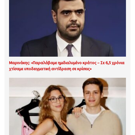
Μαρινάκης: «Παραλάβαμε ημιδιαλυμένο κράτος – Σε 6,5 χρόνια
χτίσαμε υποδειγματική αντίδραση σε κρίσεις»