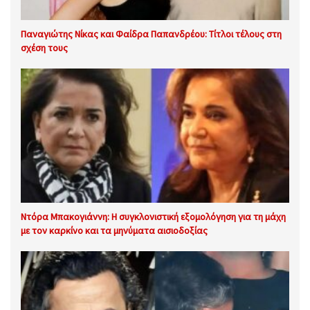
Παναγιώτης Νίκας και Φαίδρα Παπανδρέου: Τίτλοι τέλους στη
σχέση τους
Ντόρα Μπακογιάννη: Η συγκλονιστική εξομολόγηση για τη μάχη
με τον καρκίνο και τα μηνύματα αισιοδοξίας