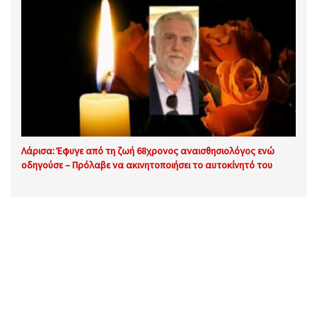
Λάρισα: Έφυγε από τη ζωή 68χρονος αναισθησιολόγος ενώ
οδηγούσε – Πρόλαβε να ακινητοποιήσει το αυτοκίνητό του