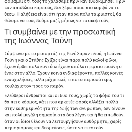
φοβάμαι ότι τους το χαλάσαμε πριν καν ευδοκιμήσει. Πριν
καν αποδώσει καρπούς, δεν ξέρω πόσο πιο κομψά να το
θέσω. Η αλήθεια είναι ότι ήταν πάρα πολύ ταιριαστοί, θα
θέλαμε να τους δούμε μαζί, μήπως να το σκεφτούν;.
Τι συμβαίνει με την προσωπική
της Ιωάννας Τούνη
Σύμφωνα με το ρεπορτάζ της Ρενέ Σαραντινού, η Ιωάννα
Τούνη και ο Στάθης Σχίζας είναι πάρα πολύ καλοί φίλοι,
έχουν έρθει πολύ κοντά κι έχουν απόλυτη εμπιστοσύνη ο
ένας στον άλλο. Έχουν κοινά ενδιαφέροντα, πολλές κοινές
ενασχολήσεις, αλλά μέχρι εκεί, τίποτα περισσότερο,
τουλάχιστον προς το παρόν.
Ελεύθεροι άνθρωποι και οι δυο τους, χωρίς το φόβο του τι
θα πει ο κόσμος, κάτι που αρκετές φορές αλλάζει πολλά
στην καθημερινότητα της ζωής των ανθρώπων, δεν δίνουν
και πολύ μεγάλη σημασία στα όσα λέγονται ή θα ειπωθούν,
όταν οι ίδιοι θέλουν να λειτουργήσουν αυθόρμητα, χωρίς
περιορισμούς και δεσμεύσεις, ώστε να πιεστούν