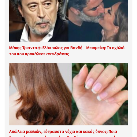
Μάκης Τριανταφυλλόπουλος για Βανδή – Μπισμπίκη: Το σχόλιό
του που προκάλεσε αντιδράσεις
Απώλεια μαλλιών, εύθραυστα νύχια και κακός ύπνος: Ποια