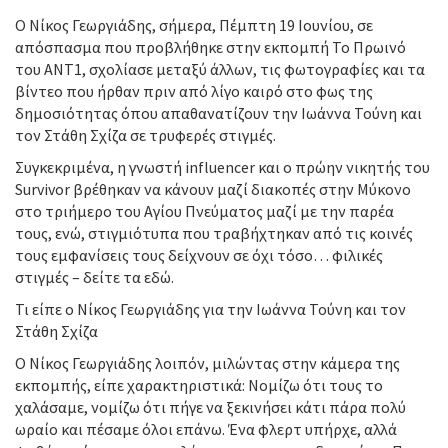
Ο Νίκος Γεωργιάδης, σήμερα, Πέμπτη 19 Ιουνίου, σε
απόσπασμα που προβλήθηκε στην εκπομπή Το Πρωινό
του ΑΝΤ1, σχολίασε μεταξύ άλλων, τις φωτογραφίες και τα
βίντεο που ήρθαν πριν από λίγο καιρό στο φως της
δημοσιότητας όπου απαθανατίζουν την Ιωάννα Τούνη και
τον Στάθη Σχίζα σε τρυφερές στιγμές.
Συγκεκριμένα, η γνωστή influencer και ο πρώην νικητής του
Survivor βρέθηκαν να κάνουν μαζί διακοπές στην Μύκονο
στο τριήμερο του Αγίου Πνεύματος μαζί με την παρέα
τους, ενώ, στιγμιότυπα που τραβήχτηκαν από τις κοινές
τους εμφανίσεις τους δείχνουν σε όχι τόσο… φιλικές
στιγμές – δείτε τα εδώ.
Τι είπε ο Νίκος Γεωργιάδης για την Ιωάννα Τούνη και τον
Στάθη Σχίζα
Ο Νίκος Γεωργιάδης λοιπόν, μιλώντας στην κάμερα της
εκπομπής, είπε χαρακτηριστικά: Νομίζω ότι τους το
χαλάσαμε, νομίζω ότι πήγε να ξεκινήσει κάτι πάρα πολύ
ωραίο και πέσαμε όλοι επάνω. Ένα φλερτ υπήρχε, αλλά