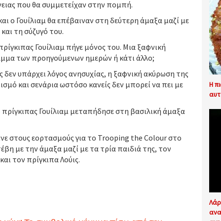
νειας που θα συμμετείχαν στην πομπή.
και ο Γουίλιαμ θα επέβαιναν στη δεύτερη άμαξα μαζί με
και τη σύζυγό του.
ρίγκιπας Γουίλιαμ πήγε μόνος του. Μια ξαφνική
αμμα των προηγούμενων ημερών ή κάτι άλλο;
 δεν υπάρχει λόγος ανησυχίας, η ξαφνική ακύρωση της
σμό και σενάρια ωστόσο κανείς δεν μπορεί να πει με
Η π
αυτ
ο πρίγκιπας Γουίλιαμ μεταπήδησε στη βασιλική άμαξα
ε στους εορτασμούς για το Trooping the Colour στο
έβη με την άμαξα μαζί με τα τρία παιδιά της, τον
και τον πρίγκιπα Λούις.
Λάρ
ανα