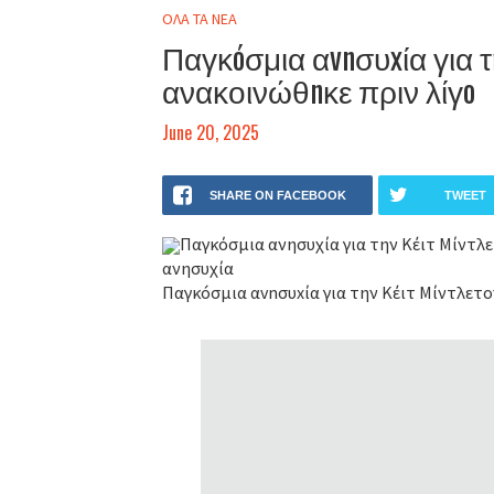
ΟΛΑ ΤΑ ΝΕΑ
Παγκóσμια αvnσυxία για τ
ανακοινώθnκε πριν λίγo
June 20, 2025
SHARE ON FACEBOOK
TWEET
Παγκόσμια ανησυχία για την Κέιτ Μίντλ
ανησυχία
Παγκóσμια αvnσυxία για την Κέιτ Μίντλετον