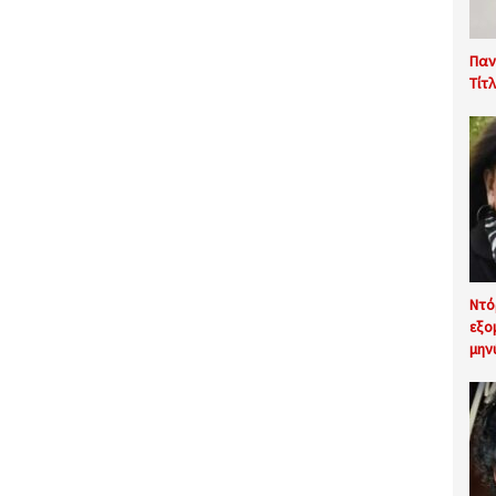
Παν
Τίτ
Ντό
εξο
μην