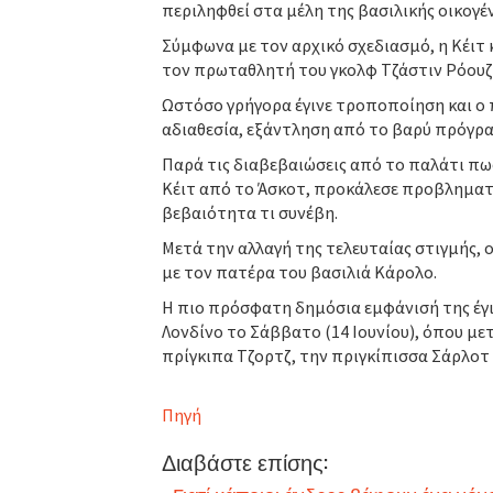
περιληφθεί στα μέλη της βασιλικής οικογέ
Σύμφωνα με τον αρχικό σχεδιασμό, η Κέιτ 
τον πρωταθλητή του γκολφ Τζάστιν Ρόουζ 
Ωστόσο γρήγορα έγινε τροποποίηση και ο π
αδιαθεσία, εξάντληση από το βαρύ πρόγρ
Παρά τις διαβεβαιώσεις από το παλάτι πως
Κέιτ από το Άσκοτ, προκάλεσε προβληματι
βεβαιότητα τι συνέβη.
Μετά την αλλαγή της τελευταίας στιγμής, 
με τον πατέρα του βασιλιά Κάρολο.
Η πιο πρόσφατη δημόσια εμφάνισή της έγιν
Λονδίνο το Σάββατο (14 Ιουνίου), όπου μετ
πρίγκιπα Τζορτζ, την πριγκίπισσα Σάρλοτ 
Πηγή
Διαβάστε επίσης: