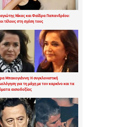
αγιώτης Νίκας και Φαίδρα Παπανδρέου:
λοι τέλους στη σχέση τους
ρα Μπακογιάννη: Η συγκλονιστική
μολόγηση για τη μάχη με τον καρκίνο και τα
ύματα αισιοδοξίας