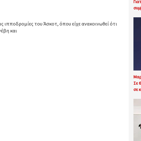
Για
συμ
ς ιπποδρομίες του Άσκοτ, όπου είχε ανακοινωθεί ότι
νέβη και
Μαρ
Σε 
σε κ