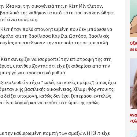
ν ίδια και την οικογένειά της, η Κέιτ Μίντλετον,
βασιλικά της καθήκοντα από τότε που ανακοινώθηκε
εί είναι σε ύφεση.
 Κέιτ ήταν πολύ απογοητευμένη που δεν μπόρεσε να
Κάρολο και τη βασίλισσα Καμίλα. Ωστόσο, βασιλικές
ησυχίας και απέδωσαν την απουσία της σε μια απλή
Οξυ
σε κ
Κέιτ συνεχίζει να ισορροπεί την επιστροφή της στη
ρυσι, υπενθυμίζοντας ότι είχε ξεκαθαρίσει από την
με αργό και προσεκτικό ρυθμό.
εξακολουθεί να έχει “καλές και κακές ημέρες”, όπως έχει
 βρετανικής βασιλικής οικογένειας, Χίλαρι Φόρντουιτς,
 θα δείξει υπομονή, καθώς δεν έχει ξεπεράσει εντελώς
α είναι λογική και να ακούει το σώμα της καθώς
Ανα
«Όλ
 με την καθιερωμένη πομπή των αμαξών. Η Κέιτ είχε