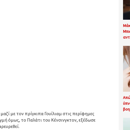
Μάκ
Μπι
αντ
Απώ
ύπν
βοη
μαζί με τον πρίγκιπα Γουίλιαμ στις περίφημες
γμή όμως, το Παλάτι του Κένσινγκτον, εξέδωσε
αρευρεθεί.