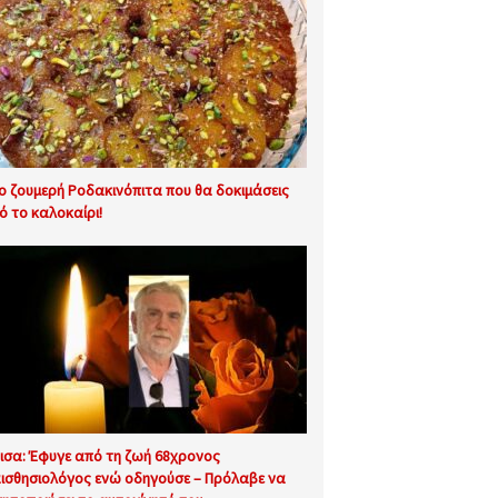
ιο ζουμερή Ροδακινόπιτα που θα δοκιμάσεις
ό το καλοκαίρι!
ισα: Έφυγε από τη ζωή 68χρονος
ισθησιολόγος ενώ οδηγούσε – Πρόλαβε να