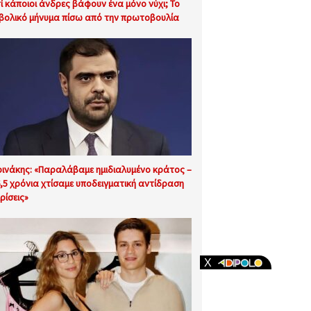
τί κάποιοι άνδρες βάφουν ένα μόνο νύχι; Το
βολικό μήνυμα πίσω από την πρωτοβουλία
ινάκης: «Παραλάβαμε ημιδιαλυμένο κράτος –
6,5 χρόνια χτίσαμε υποδειγματική αντίδραση
ρίσεις»