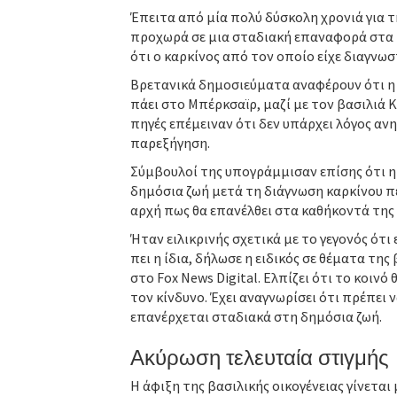
Έπειτα από μία πολύ δύσκολη χρονιά για τη
προχωρά σε μια σταδιακή επαναφορά στα 
ότι ο καρκίνος από τον οποίο είχε διαγνωστ
Βρετανικά δημοσιεύματα αναφέρουν ότι η
πάει στο Μπέρκσαϊρ, μαζί με τον βασιλιά 
πηγές επέμειναν ότι δεν υπάρχει λόγος αν
παρεξήγηση.
Σύμβουλοί της υπογράμμισαν επίσης ότι η 
δημόσια ζωή μετά τη διάγνωση καρκίνου πέ
αρχή πως θα επανέλθει στα καθήκοντά της 
Ήταν ειλικρινής σχετικά με το γεγονός ότι 
πει η ίδια, δήλωσε η ειδικός σε θέματα της
στο Fox News Digital. Ελπίζει ότι το κοινό
τον κίνδυνο. Έχει αναγνωρίσει ότι πρέπει ν
επανέρχεται σταδιακά στη δημόσια ζωή.
Ακύρωση τελευταία στιγμής
Η άφιξη της βασιλικής οικογένειας γίνεται