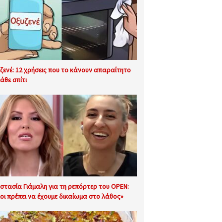
ζενέ: 12 χρήσεις που το κάνουν απαραίτητο
άθε σπίτι
στασία Γιάμαλη για τη ρεπόρτερ του OPEN:
οι πρέπει να έχουμε δικαίωμα στο λάθος»