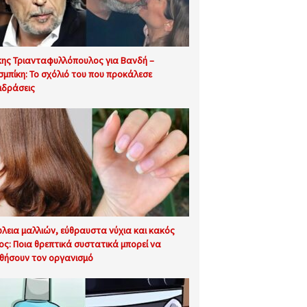
ης Τριανταφυλλόπουλος για Βανδή –
σμπίκη: Το σχόλιό του που προκάλεσε
ιδράσεις
λεια μαλλιών, εύθραυστα νύχια και κακός
ος: Ποια θρεπτικά συστατικά μπορεί να
θήσουν τον οργανισμό