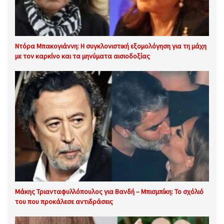
Ντόρα Μπακογιάννη: Η συγκλονιστική εξομολόγηση για τη μάχη
με τον καρκίνο και τα μηνύματα αισιοδοξίας
Μάκης Τριανταφυλλόπουλος για Βανδή – Μπισμπίκη: Το σχόλιό
του που προκάλεσε αντιδράσεις