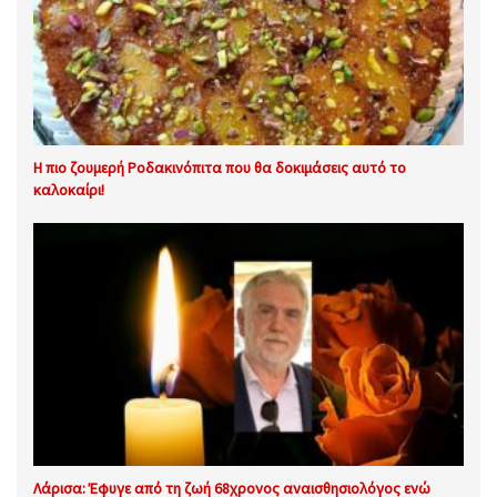
Η πιο ζουμερή Ροδακινόπιτα που θα δοκιμάσεις αυτό το
καλοκαίρι!
Λάρισα: Έφυγε από τη ζωή 68χρονος αναισθησιολόγος ενώ