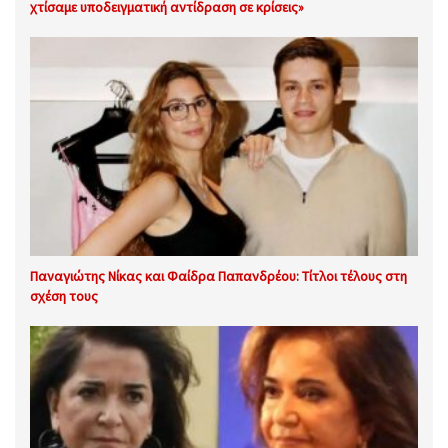
χτίσαμε υποδειγματική αντίδραση σε κρίσεις»
Παναγιώτης Νίκας και Φαίδρα Παπανδρέου: Τίτλοι τέλους στη
σχέση τους