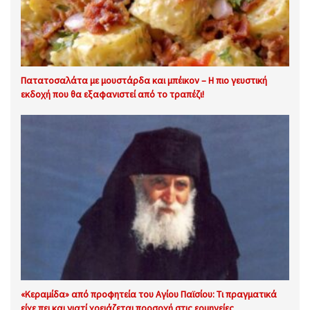
Πατατοσαλάτα με μουστάρδα και μπέικον – Η πιο γευστική
εκδοχή που θα εξαφανιστεί από το τραπέζι!
«Κεραμίδα» από προφητεία του Αγίου Παϊσίου: Τι πραγματικά
είχε πει και γιατί χρειάζεται προσοχή στις ερμηνείες