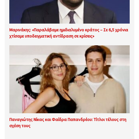
Μαρινάκης: «Παραλάβαμε ημιδιαλυμένο κράτος – Σε 6,5 χρόνια
χτίσαμε υποδειγματική αντίδραση σε κρίσεις»
Παναγιώτης Νίκας και Φαίδρα Παπανδρέου: Τίτλοι τέλους στη
σχέση τους