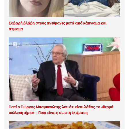
Σοβαρή βλάβη στους πνεύμονες μετά από κάπνισμα και
άτμισμα
Γιατί ο Γιώργος Μπαμπινιώτης λέει ότι είναι λάθος το «θερμά
συλλυπητήρια» – Ποια είναι η σωστή έκφραση