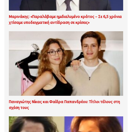
Μαρινάκης: «Παραλάβαμε ημιδιαλυμένο κράτος – Σε 6,5 χρόνια
χτίσαμε υποδειγματική αντίδραση σε κρίσεις»
Παναγιώτης Νίκας και Φαίδρα Παπανδρέου: Τίτλοι τέλους στη
σχέση τους