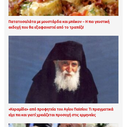
Πατατοσαλάτα με μουστάρδα και μπέικον – Η πιο γευστική
εκδοχή που θα εξαφανιστεί από το τραπέζι!
«Κεραμίδα» από προφητεία του Αγίου Παϊσίου: Τι πραγματικά
είχε πει και γιατί χρειάζεται προσοχή στις ερμηνείες