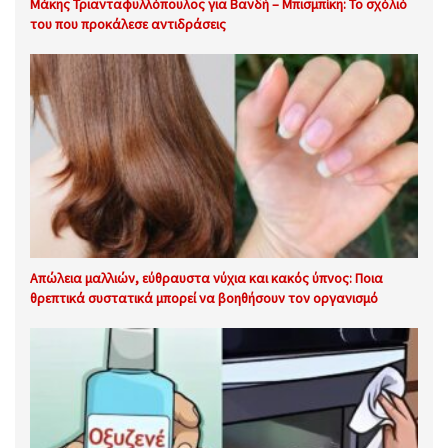
Μάκης Τριανταφυλλόπουλος για Βανδή – Μπισμπίκη: Το σχόλιό
του που προκάλεσε αντιδράσεις
Απώλεια μαλλιών, εύθραυστα νύχια και κακός ύπνος: Ποια
θρεπτικά συστατικά μπορεί να βοηθήσουν τον οργανισμό