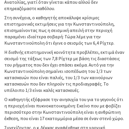
Ανατολίας, γιατί όταν γίνεται κάπου αλλού δεν
επηρεαζόμαστε καθόλου.
Στη συνέχεια, ο καθηγητής αποκάλυψε κρίσιμες
επιστημονικές εκτιμήσεις για την Κωνσταντινούπολη,
επισημαίνοντας πως η σεισμική απειλή στην περιοχή
παραμένει ιδιαίτερα σοβαρή: Τώρα λέμε για την
Κωνσταντινούπολη ότι έγινε ο σεισμός των 6,4 Ρίχτερ.
Η διεθνής επιστημονική κοινότητα προβλέπει, εκτιμά έναν
σεισμό της τάξεως των 7,8 Ρίχτερ με βάση τις διαστάσεις
του ρήγματος που δεν έχει σπάσει ακόμα. Αυτό για την
Κωνσταντινούπολη σημαίνει ισοπέδωση του 1/3 των
κατασκευών που είναι παλιές, του 1/3 των καινούριων
κατασκευών που δεν πληρούν τις προδιαγραφές. Το
υπόλοιπο 1/3 είναι καλές κατασκευές.
Ο καθηγητής εξέφρασε την ανησυχία του για το γεγονός ότι
η περιοχή είναι πυκνοκατοικημένη: Εκείνο που με φοβίζει
περισσότερο στην Κωνσταντινούπολη είναι η ανθρώπινη
έκθεση, που είναι 17 εκατομμύρια μέσα σε έναν στενό χώρο.
Συνεχίζοντας, ο κ. Λέκκας αναφέρθηκε στη χρονική