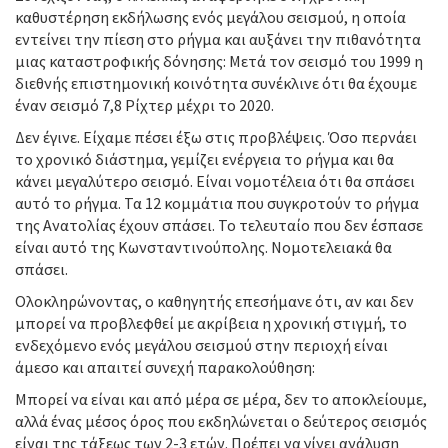
καθυστέρηση εκδήλωσης ενός μεγάλου σεισμού, η οποία
εντείνει την πίεση στο ρήγμα και αυξάνει την πιθανότητα
μιας καταστροφικής δόνησης: Μετά τον σεισμό του 1999 η
διεθνής επιστημονική κοινότητα συνέκλινε ότι θα έχουμε
έναν σεισμό 7,8 Ρίχτερ μέχρι το 2020.
Δεν έγινε. Είχαμε πέσει έξω στις προβλέψεις. Όσο περνάει
το χρονικό διάστημα, γεμίζει ενέργεια το ρήγμα και θα
κάνει μεγαλύτερο σεισμό. Είναι νομοτέλεια ότι θα σπάσει
αυτό το ρήγμα. Τα 12 κομμάτια που συγκροτούν το ρήγμα
της Ανατολίας έχουν σπάσει. Το τελευταίο που δεν έσπασε
είναι αυτό της Κωνσταντινούπολης. Νομοτελειακά θα
σπάσει.
Ολοκληρώνοντας, ο καθηγητής επεσήμανε ότι, αν και δεν
μπορεί να προβλεφθεί με ακρίβεια η χρονική στιγμή, το
ενδεχόμενο ενός μεγάλου σεισμού στην περιοχή είναι
άμεσο και απαιτεί συνεχή παρακολούθηση:
Μπορεί να είναι και από μέρα σε μέρα, δεν το αποκλείουμε,
αλλά ένας μέσος όρος που εκδηλώνεται ο δεύτερος σεισμός
είναι της τάξεως των 2-3 ετών. Πρέπει να γίνει ανάλυση