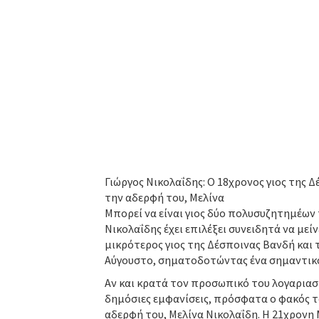
Γιώργος Νικολαΐδης: Ο 18χρονος γιος της 
την αδερφή του, Μελίνα
Μπορεί να είναι γιος δύο πολυσυζητημέων
Νικολαΐδης έχει επιλέξει συνειδητά να με
μικρότερος γιος της Δέσποινας Βανδή και 
Αύγουστο, σηματοδοτώντας ένα σημαντικό
Αν και κρατά τον προσωπικό του λογαριασμ
δημόσιες εμφανίσεις, πρόσφατα ο φακός τ
αδερφή του, Μελίνα Νικολαΐδη. Η 21χρονη 