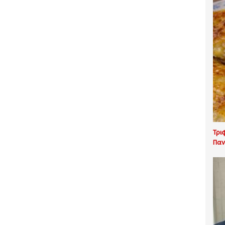
Τρι
Παν