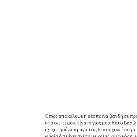
Όπως αποκάλυψε η Δέσποινα Βανδή σε πρόσφ
στο σπίτι μου, είναι ο γιος μου. Και ο Βασί
εξεζητημένα πράγματα, δεν ασχολείται με 
ωραία ό,τι έχει σχέση με κρέας και η κόρη 