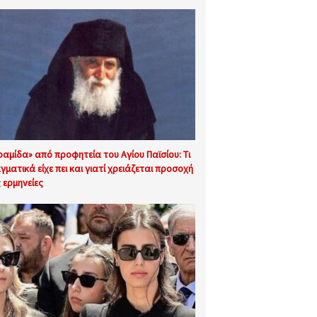
ραμίδα» από προφητεία του Αγίου Παϊσίου: Τι
γματικά είχε πει και γιατί χρειάζεται προσοχή
ς ερμηνείες