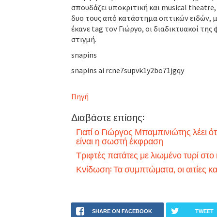
σπουδάζει υποκριτική και musical theatre
δυο τους από κατάστημα οπτικών ειδών, με
έκανε tag τον Γιώργο, οι διαδικτυακοί τη
στιγμή.
snapins
snapins ai rcne7supvk1y2bo71jgqy
Πηγή
Διαβάστε επίσης:
Γιατί ο Γιώργος Μπαμπινιώτης λέει ό
είναι η σωστή έκφραση
Τριφτές πατάτες με λιωμένο τυρί στο
Κνίδωση: Τα συμπτώματα, οι αιτίες κα
SHARE ON FACEBOOK
TWEET