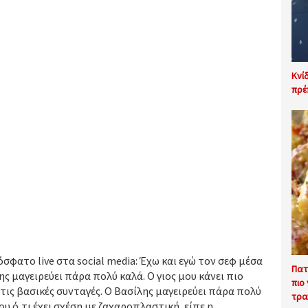
Κνί
πρέ
ατο live στα social media: Έχω και εγώ τον σεφ μέσα
Πατ
λης μαγειρεύει πάρα πολύ καλά. Ο γιος μου κάνει πιο
πιο
τις βασικές συνταγές. Ο Βασίλης μαγειρεύει πάρα πολύ
τρα
μου ό,τι έχει σχέση με ζαχαροπλαστική, είπε η