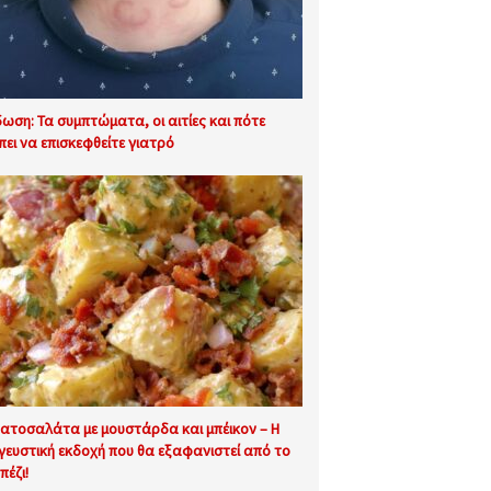
δωση: Τα συμπτώματα, οι αιτίες και πότε
πει να επισκεφθείτε γιατρό
ατοσαλάτα με μουστάρδα και μπέικον – Η
 γευστική εκδοχή που θα εξαφανιστεί από το
πέζι!