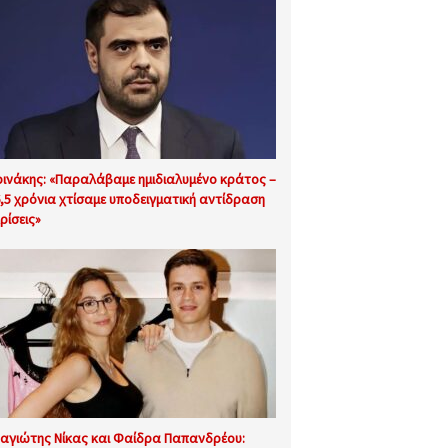
ινάκης: «Παραλάβαμε ημιδιαλυμένο κράτος –
6,5 χρόνια χτίσαμε υποδειγματική αντίδραση
ρίσεις»
αγιώτης Νίκας και Φαίδρα Παπανδρέου: