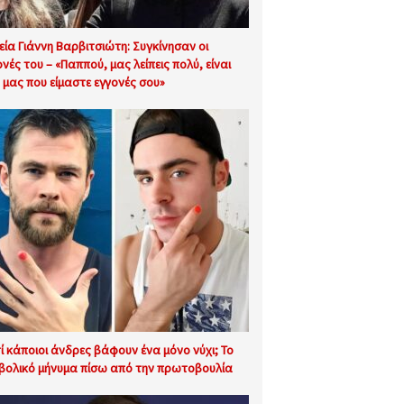
εία Γιάννη Βαρβιτσιώτη: Συγκίνησαν οι
ονές του – «Παππού, μας λείπεις πολύ, είναι
ή μας που είμαστε εγγονές σου»
τί κάποιοι άνδρες βάφουν ένα μόνο νύχι; Το
βολικό μήνυμα πίσω από την πρωτοβουλία