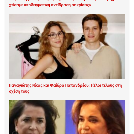
χτίσαμε υποδειγματική αντίδραση σε κρίσεις»
Παναγιώτης Νίκας και Φαίδρα Παπανδρέου: Τίτλοι τέλους στη
σχέση τους