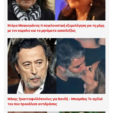
Ντόρα Μπακογιάννη: Η συγκλονιστική εξομολόγηση για τη μάχη
με τον καρκίνο και τα μηνύματα αισιοδοξίας
Μάκης Τριανταφυλλόπουλος για Βανδή – Μπισμπίκη: Το σχόλιό
του που προκάλεσε αντιδράσεις