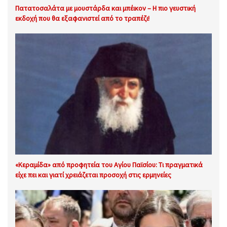
Πατατοσαλάτα με μουστάρδα και μπέικον – Η πιο γευστική
εκδοχή που θα εξαφανιστεί από το τραπέζι!
«Κεραμίδα» από προφητεία του Αγίου Παϊσίου: Τι πραγματικά
είχε πει και γιατί χρειάζεται προσοχή στις ερμηνείες