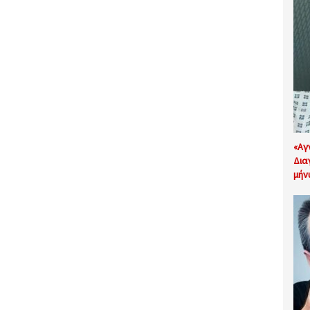
«Αγ
Δια
μήν