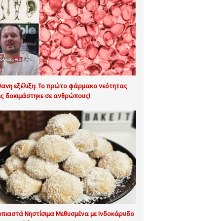
θανη εξέλιξη: Το πρώτο φάρμακο νεότητας
ις δοκιμάστηκε σε ανθρώπους!
οπιαστά Νηστίσιμα Μεθυσμένα με Ινδοκάρυδο