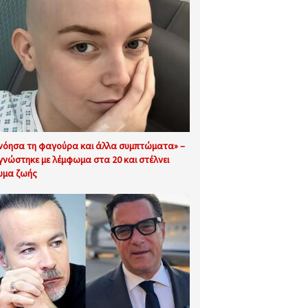
νόησα τη φαγούρα και άλλα συμπτώματα» –
γνώστηκε με λέμφωμα στα 20 και στέλνει
υμα ζωής