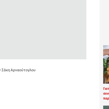
 Σάκη Αρναούτογλου
Για
συν
παρ