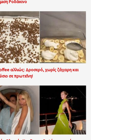
έμιση Ροδάκινο
offee αλλιώς: Δροσερό, χωρίς ζάχαρη και
ύσιο σε πρωτεΐνη!