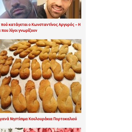
 πού κατάγεται ο Κωνσταντίνος Αργυρός – Η
α που λίγοι γνωρίζουν
γανά Νηστίσιμα Κουλουράκια Πορτοκαλιού