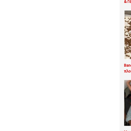
& Γ
Ban
πλο