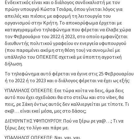
Ενδεικτικός είναι και ο διάλογος συνδικαλιστή με τον
πρώην υπουργό Κώστα Τσιάρα, όπου γίνεται λόγος για
απειλές και πιέσεις με αφορμή τη λειτουργία του
οργανισμού στην Κρήτη. Το αποκορύφωμα έρχεται με
καταγεγραμμένο τηλεφώνημα που φέρεται να έλαβε χώρα
τον Φεβρουάριο του 2022 ή 2023, στο οποίο εμφανίζεται
διευθυντής πολιτικού γραφείου εν ενεργεία υφυπουργού
(που παραμένει ακόμη στη θέση του) να συνομιλεί με
υπάλληλο του ΟΠΕΚΕΠΕ σχετικά με ύποπτη αγροτική
δήλωση.
Το τηλεφώνημα αυτό φέρεται να έγινε στις 25 Φεβρουαρίου
ή το 2022 ή το 2023 και ο διάλογος φέρεται να έχει ως εξής:
ΥΠΑΛΛΗΛΟΣ ΟΠΕΚΕΠΕ: Εεε τώρα κοίτα να δεις, άμα δεις
αυτό που έχει σχεδιάσει θα στο στείλω και στο viber, θα
πεις, ρε Σάκη όντως αυτός δεν καλλιεργείται με τίποτε. Τι
σκ@… είναι εκεί μέσα, μες στο δάσος;
ΔΙΕΥΘΥΝΤΗΣ ΥΦΥΠΟΥΡΓΟΥ: Πού να ξέρω ρε γα@…; Τι να
ξέρω; Δες το λίγο και πάρε με.
ΥΠΑΛΛΗΛΟΣ ΟΠΕΚΕΠΕ: Ναι, ναι, ναι.