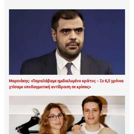
Μαρινάκης: «Παραλάβαμε ημιδιαλυμένο κράτος – Σε 6,5 χρόνια
χτίσαμε υποδειγματική αντίδραση σε κρίσεις»