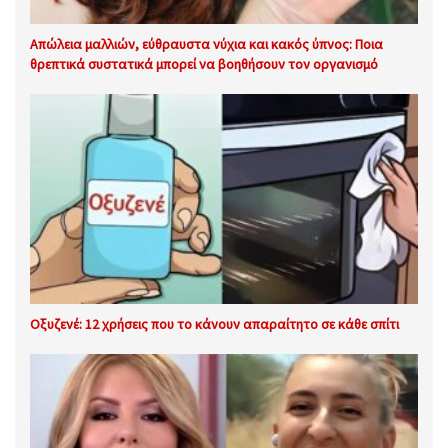
Απώλεια μαλλιών, εύθραυστα νύχια και κακός ύπνος: Ποια
θρεπτικά συστατικά μπορεί να βοηθήσουν τον οργανισμό
Οξυζενέ: 12 χρήσεις που το κάνουν απαραίτητο σε κάθε σπίτι