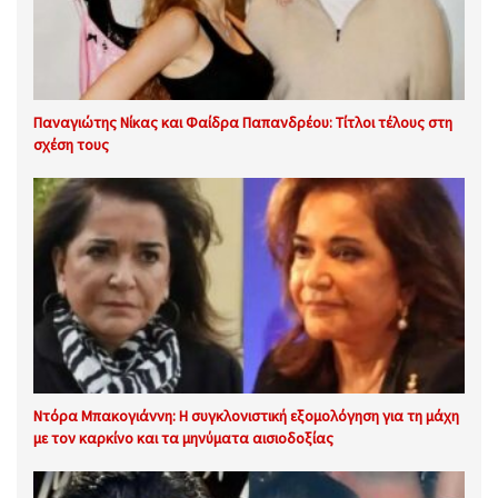
Παναγιώτης Νίκας και Φαίδρα Παπανδρέου: Τίτλοι τέλους στη
σχέση τους
Ντόρα Μπακογιάννη: Η συγκλονιστική εξομολόγηση για τη μάχη
με τον καρκίνο και τα μηνύματα αισιοδοξίας