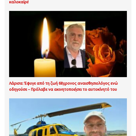
καλοκαίρι!
Λάρισα: Έφυγε από τη ζωή 68χρονος αναισθησιολόγος ενώ
οδηγούσε – Πρόλαβε να ακινητοποιήσει το αυτοκίνητό του