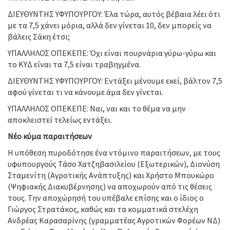
ΔΙΕΥΘΥΝΤΗΣ ΥΦΥΠΟΥΡΓΟΥ: Έλα τώρα, αυτός βέβαια λέει ότι
με τα 7,5 χάνει μόρια, αλλά δεν γίνεται 10, δεν μπορείς να
βάλεις Σάκη έτσι;
ΥΠΑΛΛΗΛΟΣ ΟΠΕΚΕΠΕ: Όχι είναι πουρνάρια γύρω-γύρω και
το ΚΥΔ είναι τα 7,5 είναι τραβηγμένα.
ΔΙΕΥΘΥΝΤΗΣ ΥΦΥΠΟΥΡΓΟΥ: Εντάξει μένουμε εκεί, βάλτον 7,5
αφού γίνεται τι να κάνουμε άμα δεν γίνεται.
ΥΠΑΛΛΗΛΟΣ ΟΠΕΚΕΠΕ: Ναι, ναι και το θέμα να μην
αποκλειστεί τελείως εντάξει.
Νέο κύμα παραιτήσεων
Η υπόθεση πυροδότησε ένα ντόμινο παραιτήσεων, με τους
υφυπουργούς Τάσο Χατζηβασιλείου (Εξωτερικών), Διονύση
Σταμενίτη (Αγροτικής Ανάπτυξης) και Χρήστο Μπουκώρο
(Ψηφιακής Διακυβέρνησης) να αποχωρούν από τις θέσεις
τους. Την αποχώρησή του υπέβαλε επίσης και ο ίδιος ο
Γιώργος Στρατάκος, καθώς και τα κομματικά στελέχη
Ανδρέας Καρασαρίνης (γραμματέας Αγροτικών Φορέων ΝΔ)