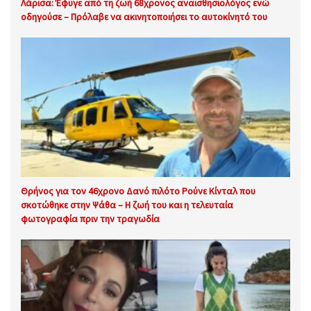
Λάρισα: Έφυγε από τη ζωή 68χρονος αναισθησιολόγος ενώ
οδηγούσε – Πρόλαβε να ακινητοποιήσει το αυτοκίνητό του
Θρήνος για τον 46χρονο Δανό πιλότο Ρούνε Κίνταλ που
σκοτώθηκε στην Ψάθα – Η ζωή του και η τελευταία
φωτογραφία πριν την τραγωδία