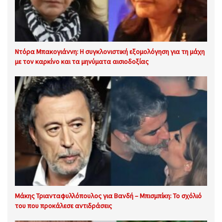
Ντόρα Μπακογιάννη: Η συγκλονιστική εξομολόγηση για τη μάχη
με τον καρκίνο και τα μηνύματα αισιοδοξίας
Μάκης Τριανταφυλλόπουλος για Βανδή – Μπισμπίκη: Το σχόλιό
του που προκάλεσε αντιδράσεις