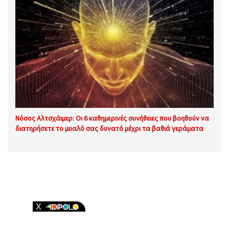
Νόσος Αλτσχάιμερ: Οι 6 καθημερινές συνήθειες που βοηθούν να
διατηρήσετε το μυαλό σας δυνατό μέχρι τα βαθιά γεράματα