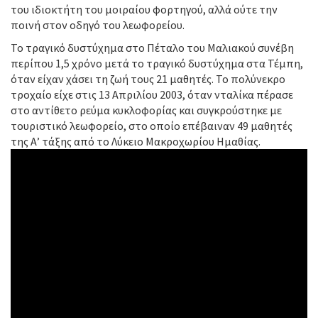
του ιδιοκτήτη του μοιραίου φορτηγού, αλλά ούτε την
ποινή στον οδηγό του λεωφορείου.
Το τραγικό δυστύχημα στο Πέταλο του Μαλιακού συνέβη
περίπου 1,5 χρόνο μετά το τραγικό δυστύχημα στα Τέμπη,
όταν είχαν χάσει τη ζωή τους 21 μαθητές. Το πολύνεκρο
τροχαίο είχε στις 13 Απριλίου 2003, όταν νταλίκα πέρασε
στο αντίθετο ρεύμα κυκλοφορίας και συγκρούστηκε με
τουριστικό λεωφορείο, στο οποίο επέβαιναν 49 μαθητές
της Α’ τάξης από το Λύκειο Μακροχωρίου Ημαθίας.