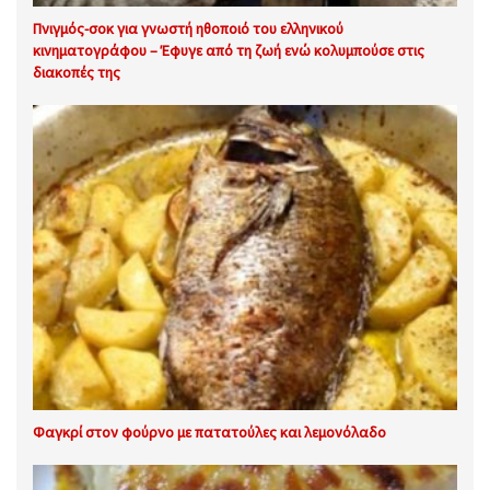
Πνιγμός-σοκ για γνωστή ηθοποιό του ελληνικού
κινηματογράφου – Έφυγε από τη ζωή ενώ κολυμπούσε στις
διακοπές της
Φαγκρί στον φούρνο με πατατούλες και λεμονόλαδο