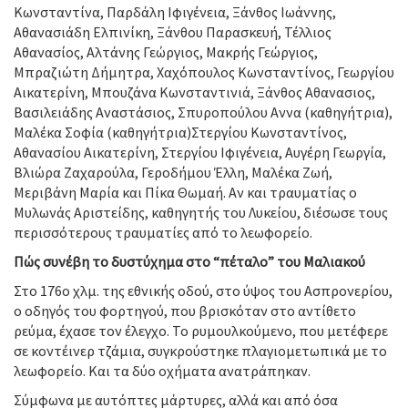
Κωνσταντίνα, Παρδάλη Ιφιγένεια, Ξάνθος Ιωάννης,
Αθανασιάδη Ελπινίκη, Ξάνθου Παρασκευή, Τέλλιος
Αθανασίος, Αλτάνης Γεώργιος, Μακρής Γεώργιος,
Μπραζιώτη Δήμητρα, Χαχόπουλος Κωνσταντίνος, Γεωργίου
Αικατερίνη, Μπουζάνα Κωνσταντινιά, Ξάνθος Αθανασιος,
Βασιλειάδης Αναστάσιος, Σπυροπούλου Αννα (καθηγήτρια),
Μαλέκα Σοφία (καθηγήτρια)Στεργίου Κωνσταντίνος,
Αθανασίου Αικατερίνη, Στεργίου Ιφιγένεια, Αυγέρη Γεωργία,
Βλιώρα Ζαχαρούλα, Γεροδήμου Έλλη, Μαλέκα Ζωή,
Μεριβάνη Μαρία και Πίκα Θωμαή. Αν και τραυματίας ο
Μυλωνάς Αριστείδης, καθηγητής του Λυκείου, διέσωσε τους
περισσότερους τραυματίες από το λεωφορείο.
Πώς συνέβη το δυστύχημα στο “πέταλο” του Μαλιακού
Στο 176ο χλμ. της εθνικής οδού, στο ύψος του Ασπρονερίου,
ο οδηγός του φορτηγού, που βρισκόταν στο αντίθετο
ρεύμα, έχασε τον έλεγχο. Το ρυμουλκούμενο, που μετέφερε
σε κοντέινερ τζάμια, συγκρούστηκε πλαγιομετωπικά με το
λεωφορείο. Και τα δύο οχήματα ανατράπηκαν.
Σύμφωνα με αυτόπτες μάρτυρες, αλλά και από όσα