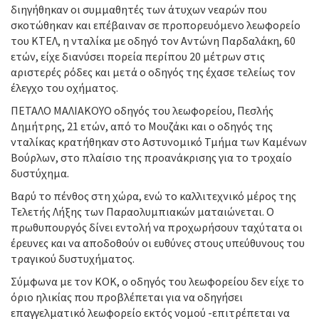
διηγήθηκαν οι συμμαθητές των άτυχων νεαρών που
σκοτώθηκαν και επέβαιναν σε προπορευόμενο λεωφορείο
του ΚΤΕΛ, η νταλίκα με οδηγό τον Αντώνη Παρδαλάκη, 60
ετών, είχε διανύσει πορεία περίπου 20 μέτρων στις
αριστερές ρόδες και μετά ο οδηγός της έχασε τελείως τον
έλεγχο του οχήματος.
ΠΕΤΑΛΟ ΜΑΛΙΑΚΟΥΟ οδηγός του λεωφορείου, Πεσλής
Δημήτρης, 21 ετών, από το Μουζάκι και ο οδηγός της
νταλίκας κρατήθηκαν στο Αστυνομικό Τμήμα των Καμένων
Βούρλων, στο πλαίσιο της προανάκρισης για το τροχαίο
δυστύχημα.
Βαρύ το πένθος στη χώρα, ενώ το καλλιτεχνικό μέρος της
Τελετής Λήξης των Παραολυμπιακών ματαιώνεται. Ο
πρωθυπουργός δίνει εντολή να προχωρήσουν ταχύτατα οι
έρευνες και να αποδοθούν οι ευθύνες στους υπεύθυνους του
τραγικού δυστυχήματος.
Σύμφωνα με τον ΚΟΚ, ο οδηγός του λεωφορείου δεν είχε το
όριο ηλικίας που προβλέπεται για να οδηγήσει
επαγγελματικό λεωφορείο εκτός νομού -επιτρέπεται να