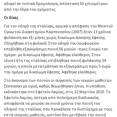
οδηγεί σε τοπικά δρομολογια, απόσταση 50 χιλιομέτρων
από την έδρα του οχήματος.
Οι δίκες
Για τον οδηγό της νταλίκας, αρχικά η απόφαση του Μεικτού
Ορκωτού Δικαστηρίου Καρπενησίου (2007) ήταν 13 χρόνια
φυλάκιση και έξι μήνες χωρίς δικαίωμα άσκησης έφεσης.
Οδηγήθηκε στη φυλακή. Στον οδηγό του λεωφορείου
επεβλήθη εξαγοράσιμη ποινή 56 μηνών -προς 5 ευρώ την
ημέρα- με δικαίωμα έφεσης. Αφέθηκε ελεύθερος. Στον
ιδιοκτήτη της νταλίκας επιβλήθηκε ποινή φυλάκισης 59
μηνών, η οποία μετατράπηκε σε εξαγοράσιμη προς 5 ευρώ
την ημέρα με δικαίωμα έφεσης. Αφέθηκε ελεύθερος.
Στο άκουσμα των ποινών οι συγγενείς των νεκρών μαθητών
ξέσπασαν με οργή, καθώς θεωρήθηκαν ήπιες. Η υπόθεση
εκδικάστηκε στο Εφετείο Λαμίας, στις 22 Μαρτίου 2010. Το
Εφετείο Λαμίας, ύστερα από πολυήμερη διαδικασία,
αποφάσισε να μειώσει σε εννιά χρόνια την ποινή του
οδηγού της νταλίκας που προκάλεσε το δυστύχημα με τους
επτά νεκρούς μαθητές, ωστόσο δεν μετέβαλε την ποινή