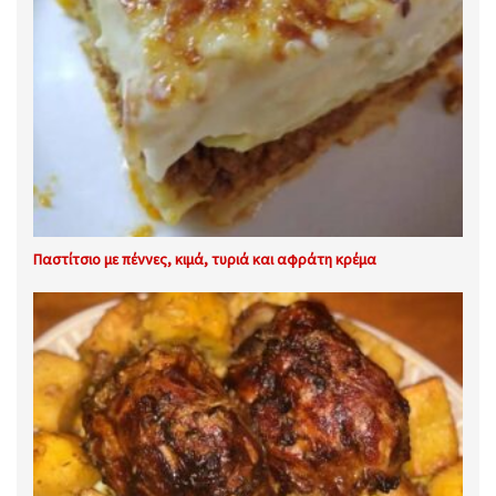
Παστίτσιο με πέννες, κιμά, τυριά και αφράτη κρέμα