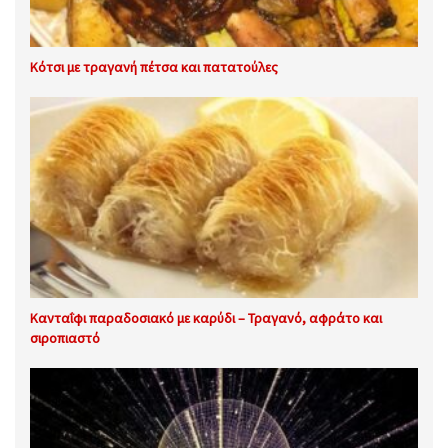
Κότσι με τραγανή πέτσα και πατατούλες
Κανταΐφι παραδοσιακό με καρύδι – Τραγανό, αφράτο και
σιροπιαστό