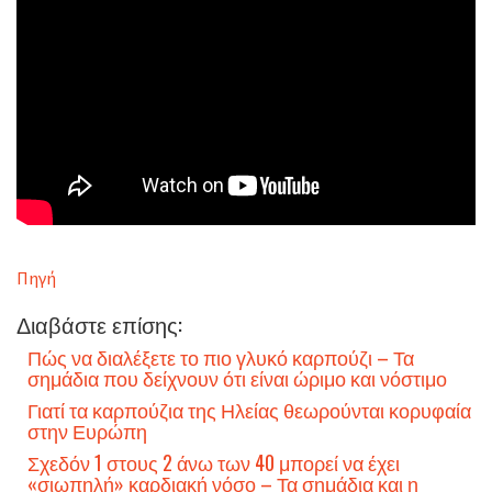
Πηγή
Διαβάστε επίσης:
Πώς να διαλέξετε το πιο γλυκό καρπούζι – Τα
σημάδια που δείχνουν ότι είναι ώριμο και νόστιμο
Γιατί τα καρπούζια της Ηλείας θεωρούνται κορυφαία
στην Ευρώπη
Σχεδόν 1 στους 2 άνω των 40 μπορεί να έχει
«σιωπηλή» καρδιακή νόσο – Τα σημάδια και η