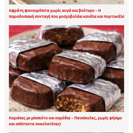
Αφράτη φανουρόπιτα χωρίς αυγά και βούτυρο – Η
παραδοσιακή συνταγή που μοσχοβολάει κανέλα και πορτοκάλι!
Καριόκες με μπισκότο και καρύδια – Πανεύκολες, χωρίς ψήσιμο
και απίστευτα σοκολατένιες!