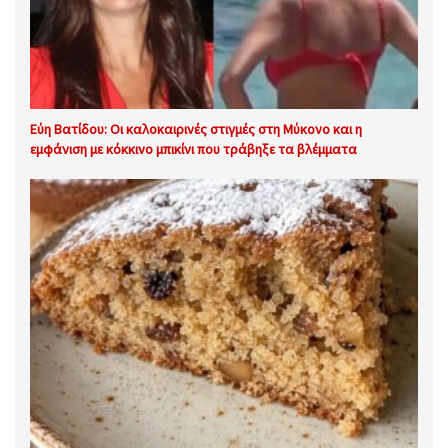
Εύη Βατίδου: Οι καλοκαιρινές στιγμές στη Μύκονο και η
εμφάνιση με κόκκινο μπικίνι που τράβηξε τα βλέμματα