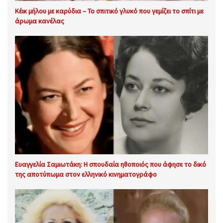
Κέικ μήλου με καρύδια – Το σπιτικό γλυκό που γεμίζει το σπίτι με
άρωμα κανέλας
Ευαγγελία Σαμιωτάκη: Η σπουδαία ηθοποιός που άφησε το δικό
της αποτύπωμα στον ελληνικό κινηματογράφο