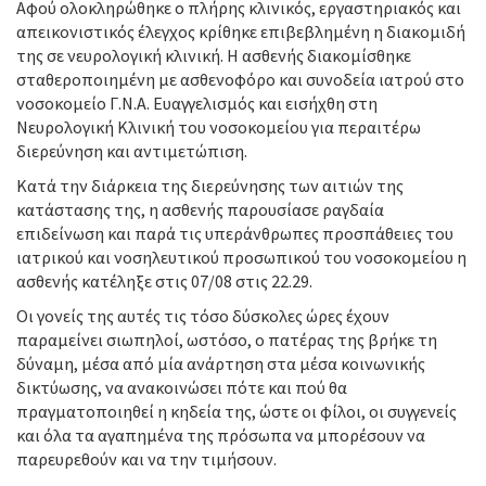
Αφού ολοκληρώθηκε ο πλήρης κλινικός, εργαστηριακός και
απεικονιστικός έλεγχος κρίθηκε επιβεβλημένη η διακομιδή
της σε νευρολογική κλινική. Η ασθενής διακομίσθηκε
σταθεροποιημένη με ασθενοφόρο και συνοδεία ιατρού στο
νοσοκομείο Γ.Ν.Α. Ευαγγελισμός και εισήχθη στη
Νευρολογική Κλινική του νοσοκομείου για περαιτέρω
διερεύνηση και αντιμετώπιση.
Κατά την διάρκεια της διερεύνησης των αιτιών της
κατάστασης της, η ασθενής παρουσίασε ραγδαία
επιδείνωση και παρά τις υπεράνθρωπες προσπάθειες του
ιατρικού και νοσηλευτικού προσωπικού του νοσοκομείου η
ασθενής κατέληξε στις 07/08 στις 22.29.
Οι γονείς της αυτές τις τόσο δύσκολες ώρες έχουν
παραμείνει σιωπηλοί, ωστόσο, ο πατέρας της βρήκε τη
δύναμη, μέσα από μία ανάρτηση στα μέσα κοινωνικής
δικτύωσης, να ανακοινώσει πότε και πού θα
πραγματοποιηθεί η κηδεία της, ώστε οι φίλοι, οι συγγενείς
και όλα τα αγαπημένα της πρόσωπα να μπορέσουν να
παρευρεθούν και να την τιμήσουν.