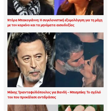
Ντόρα Μπακογιάννη: Η συγκλονιστική εξομολόγηση για τη μάχη
με τον καρκίνο και τα μηνύματα αισιοδοξίας
Μάκης Τριανταφυλλόπουλος για Βανδή – Μπισμπίκη: Το σχόλιό
του που προκάλεσε αντιδράσεις