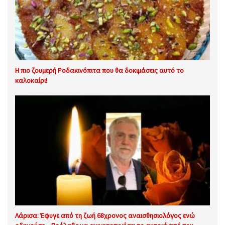
Η πιο ζουμερή Ροδακινόπιτα που θα δοκιμάσεις αυτό το
καλοκαίρι!
Λάρισα: Έφυγε από τη ζωή 68χρονος αναισθησιολόγος ενώ