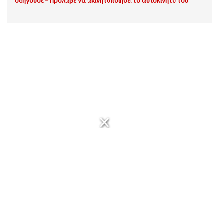
οδηγούσε – Πρόλαβε να ακινητοποιήσει το αυτοκίνητό του