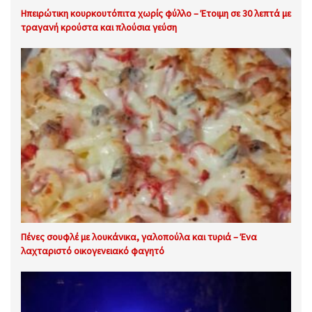
Ηπειρώτικη κουρκουτόπιτα χωρίς φύλλο – Έτοιμη σε 30 λεπτά με
τραγανή κρούστα και πλούσια γεύση
Πένες σουφλέ με λουκάνικα, γαλοπούλα και τυριά – Ένα
λαχταριστό οικογενειακό φαγητό