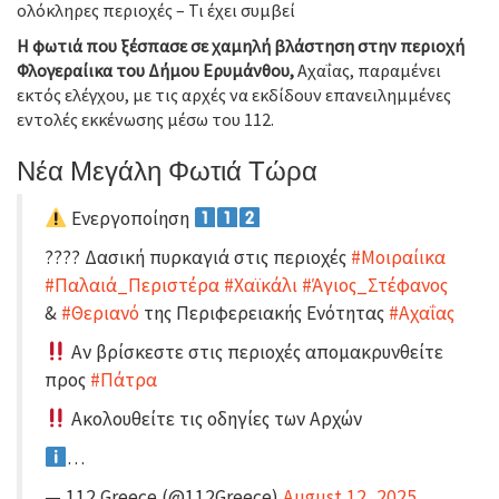
ολόκληρες περιοχές – Τι έχει συμβεί
Η φωτιά που ξέσπασε σε χαμηλή βλάστηση στην περιοχή
Φλογεραίικα του Δήμου Ερυμάνθου,
Αχαΐας, παραμένει
εκτός ελέγχου, με τις αρχές να εκδίδουν επανειλημμένες
εντολές εκκένωσης μέσω του 112.
Νέα Μεγάλη Φωτιά Τώρα
Ενεργοποίηση
???? Δασική πυρκαγιά στις περιοχές
#Μοιραίικα
#Παλαιά_Περιστέρα
#Χαϊκάλι
#Άγιος_Στέφανος
&
#Θεριανό
της Περιφερειακής Ενότητας
#Αχαΐας
Αν βρίσκεστε στις περιοχές απομακρυνθείτε
προς
#Πάτρα
Ακολουθείτε τις οδηγίες των Αρχών
…
— 112 Greece (@112Greece)
August 12, 2025