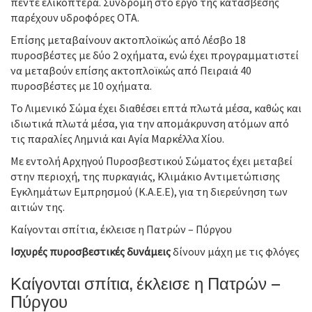
πέντε ελικόπτερα. Συνδρομή στο έργο της κατάσβεσης
παρέχουν υδροφόρες ΟΤΑ.
Επίσης μεταβαίνουν ακτοπλοϊκώς από Λέσβο 18
πυροσβέστες με δύο 2 οχήματα, ενώ έχει προγραμματιστεί
να μεταβούν επίσης ακτοπλοϊκώς από Πειραιά 40
πυροσβέστες με 10 οχήματα.
Το Λιμενικό Σώμα έχει διαθέσει επτά πλωτά μέσα, καθώς και
ιδιωτικά πλωτά μέσα, για την απομάκρυνση ατόμων από
τις παραλίες Λημνιά και Αγία Μαρκέλλα Χίου.
Με εντολή Αρχηγού Πυροσβεστικού Σώματος έχει μεταβεί
στην περιοχή, της πυρκαγιάς, Κλιμάκιο Αντιμετώπισης
Εγκλημάτων Εμπρησμού (Κ.Α.Ε.Ε), για τη διερεύνηση των
αιτιών της.
Καίγονται σπίτια, έκλεισε η Πατρών – Πύργου
Ισχυρές πυροσβεστικές δυνάμεις
δίνουν μάχη με τις φλόγες
Καίγονται σπίτια, έκλεισε η Πατρών –
Πύργου