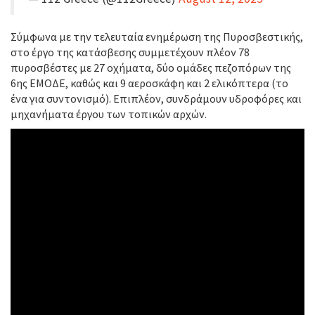
Σύμφωνα με την τελευταία ενημέρωση της Πυροσβεστικής,
στο έργο της κατάσβεσης συμμετέχουν πλέον 78
πυροσβέστες με 27 οχήματα, δύο ομάδες πεζοπόρων της
6ης ΕΜΟΔΕ, καθώς και 9 αεροσκάφη και 2 ελικόπτερα (το
ένα για συντονισμό). Επιπλέον, συνδράμουν υδροφόρες και
μηχανήματα έργου των τοπικών αρχών.