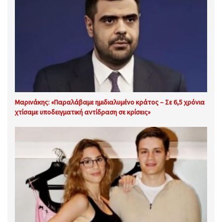
Μαρινάκης: «Παραλάβαμε ημιδιαλυμένο κράτος – Σε 6,5 χρόνια
χτίσαμε υποδειγματική αντίδραση σε κρίσεις»