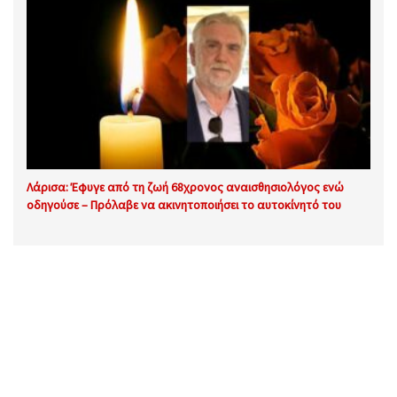
Λάρισα: Έφυγε από τη ζωή 68χρονος αναισθησιολόγος ενώ
οδηγούσε – Πρόλαβε να ακινητοποιήσει το αυτοκίνητό του