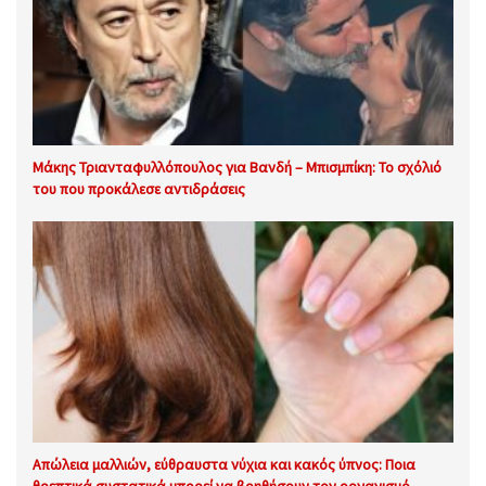
Μάκης Τριανταφυλλόπουλος για Βανδή – Μπισμπίκη: Το σχόλιό
του που προκάλεσε αντιδράσεις
Απώλεια μαλλιών, εύθραυστα νύχια και κακός ύπνος: Ποια