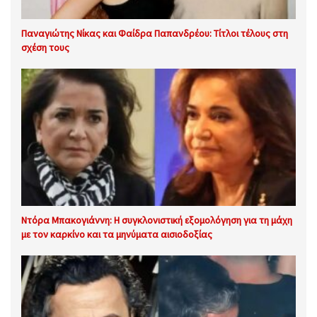
Παναγιώτης Νίκας και Φαίδρα Παπανδρέου: Τίτλοι τέλους στη
σχέση τους
Ντόρα Μπακογιάννη: Η συγκλονιστική εξομολόγηση για τη μάχη
με τον καρκίνο και τα μηνύματα αισιοδοξίας