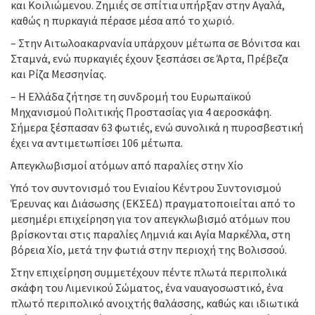
και Κοιλιώμενου. Ζημιές σε σπίτια υπήρξαν στην Αγαλά,
καθώς η πυρκαγιά πέρασε μέσα από το χωριό.
– Στην Αιτωλοακαρνανία υπάρχουν μέτωπα σε Βόνιτσα και
Σταμνά, ενώ πυρκαγιές έχουν ξεσπάσει σε Άρτα, Πρέβεζα
και Ρίζα Μεσσηνίας.
– Η Ελλάδα ζήτησε τη συνδρομή του Ευρωπαϊκού
Μηχανισμού Πολιτικής Προστασίας για 4 αεροσκάφη.
Σήμερα ξέσπασαν 63 φωτιές, ενώ συνολικά η πυροσβεστική
έχει να αντιμετωπίσει 106 μέτωπα.
Απεγκλωβισμοί ατόμων από παραλίες στην Χίο
Υπό τον συντονισμό του Ενιαίου Κέντρου Συντονισμού
Έρευνας και Διάσωσης (ΕΚΣΕΔ) πραγματοποιείται από το
μεσημέρι επιχείρηση για τον απεγκλωβισμό ατόμων που
βρίσκονται στις παραλίες Λημνιά και Αγία Μαρκέλλα, στη
βόρεια Χίο, μετά την φωτιά στην περιοχή της Βολισσού.
Στην επιχείρηση συμμετέχουν πέντε πλωτά περιπολικά
σκάφη του Λιμενικού Σώματος, ένα ναυαγοσωστικό, ένα
πλωτό περιπολικό ανοιχτής θαλάσσης, καθώς και ιδιωτικά