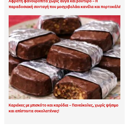
Αφράτη φανουρόπιτα χωρίς αυγά και βούτυρο – Η
παραδοσιακή συνταγή που μοσχοβολάει κανέλα και πορτοκάλι!
Καριόκες με μπισκότο και καρύδια – Πανεύκολες, χωρίς ψήσιμο
και απίστευτα σοκολατένιες!