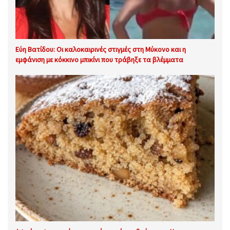
Εύη Βατίδου: Οι καλοκαιρινές στιγμές στη Μύκονο και η
εμφάνιση με κόκκινο μπικίνι που τράβηξε τα βλέμματα