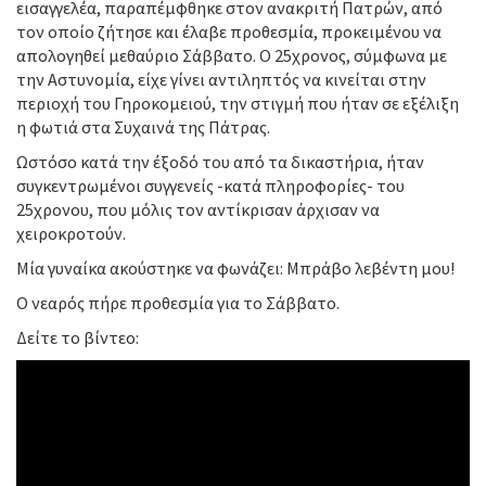
εισαγγελέα, παραπέμφθηκε στον ανακριτή Πατρών, από
τον οποίο ζήτησε και έλαβε προθεσμία, προκειμένου να
απολογηθεί μεθαύριο Σάββατο. Ο 25χρονος, σύμφωνα με
την Αστυνομία, είχε γίνει αντιληπτός να κινείται στην
περιοχή του Γηροκομειού, την στιγμή που ήταν σε εξέλιξη
η φωτιά στα Συχαινά της Πάτρας.
Ωστόσο κατά την έξοδό του από τα δικαστήρια, ήταν
συγκεντρωμένοι συγγενείς -κατά πληροφορίες- του
25χρονου, που μόλις τον αντίκρισαν άρχισαν να
χειροκροτούν.
Μία γυναίκα ακούστηκε να φωνάζει: Μπράβο λεβέντη μου!
Ο νεαρός πήρε προθεσμία για το Σάββατο.
Δείτε το βίντεο: