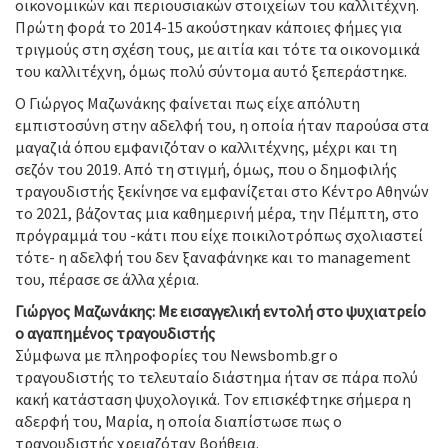
οικονομικών και περιουσιακών στοιχείων του καλλιτέχνη.
Πρώτη φορά το 2014-15 ακούστηκαν κάποιες φήμες για
τριγμούς στη σχέση τους, με αιτία και τότε τα οικονομικά
του καλλιτέχνη, όμως πολύ σύντομα αυτό ξεπεράστηκε.
Ο Γιώργος Μαζωνάκης φαίνεται πως είχε απόλυτη
εμπιστοσύνη στην αδελφή του, η οποία ήταν παρούσα στα
μαγαζιά όπου εμφανιζόταν ο καλλιτέχνης, μέχρι και τη
σεζόν του 2019. Από τη στιγμή, όμως, που ο δημοφιλής
τραγουδιστής ξεκίνησε να εμφανίζεται στο Κέντρο Αθηνών
το 2021, βάζοντας μια καθημερινή μέρα, την Πέμπτη, στο
πρόγραμμά του -κάτι που είχε ποικιλοτρόπως σχολιαστεί
τότε- η αδελφή του δεν ξαναφάνηκε και το management
του, πέρασε σε άλλα χέρια.
Γιώργος Μαζωνάκης: Με εισαγγελική εντολή στο ψυχιατρείο
ο αγαπημένος τραγουδιστής
Σύμφωνα με πληροφορίες του Newsbomb.gr ο
τραγουδιστής το τελευταίο διάστημα ήταν σε πάρα πολύ
κακή κατάσταση ψυχολογικά. Τον επισκέφτηκε σήμερα η
αδερφή του, Μαρία, η οποία διαπίστωσε πως ο
τραγουδιστής χρειαζόταν βοήθεια.