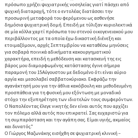
πρόσωπο χρήζει ψυχιατρικής νοσηλείας γιατί πάσχει από
ψυχική διαταραχή, τότε ο εντολέας διατάσσει την
προσωρινή μεταφορά του φερόμενου ως ασθενήσε
δημόσια ψυχιατρική δομή. Επειδή με τύλιξαν κυριολεκτικά
σε μία κόλλα χαρτί πρόσωπα του στενού οικογενειακού μου
περιβάλλοντος με τα οποία έχω δικαστική διένεξη και
ετοιμαζόμουν, αρχές Σεπτεμβρίου να καταθέσω μηνύσεις
για σοβαρά ποινικά αδικήματα κακουργηματικού
χαρακτήρα, επειδή η μεθόδευση και κατασκευή της εις
βάρος μου διαμορφωμένης κατάστασης έγινε σήμερα
παραμονή του 15Αύγουστου με δεδομένο ότι είναι αύριο
αργία και μεσολαβεί σαββατοκύριακο. Εκφράζω την
αγανάκτησή μου για την άθλια κακόβουλη και μεθοδευμένη
προσπάθεια για τη φυσική μου εξόντωση με μοναδικό
στόχο την εξυπηρέτηση των ιδιοτελών τους συμφερόντων.
Ο Ναπολέοντας έλεγε νικητής δεν είναι αυτός που αρχίζει
τον πόλεμο αλλά αυτός που επικρατεί. Σας ευχαριστώ για
τη συμπαράσταση και την αγάπη σας. Είμαι υγιής, ακμαίος
και δυνατός.”
Ο Γιώργος Μαζωνάκης εισήχθη σε ψυχιατρική κλινική –