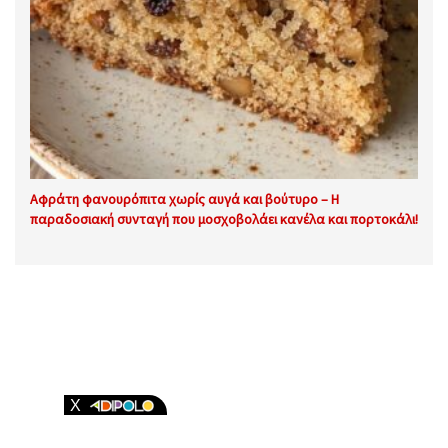
Αφράτη φανουρόπιτα χωρίς αυγά και βούτυρο – Η
παραδοσιακή συνταγή που μοσχοβολάει κανέλα και πορτοκάλι!