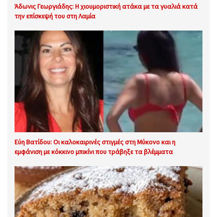
Άδωνις Γεωργιάδης: Η χιουμοριστική ατάκα με τα γυαλιά κατά
την επίσκεψή του στη Λαμία
Εύη Βατίδου: Οι καλοκαιρινές στιγμές στη Μύκονο και η
εμφάνιση με κόκκινο μπικίνι που τράβηξε τα βλέμματα