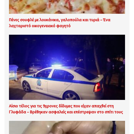
Πένες σουφλέ με λουκάνικα, γαλοπούλα και τυριά – Ένα
λαχταριστό οικογενειακό φαγητό
Αίσιο τέλος για τις 9χρονες δίδυμες που είχαν απαχθεί στη
Γλυφάδα – Βρέθηκαν ασφαλείς και επέστρεψαν στο σπίτι τους