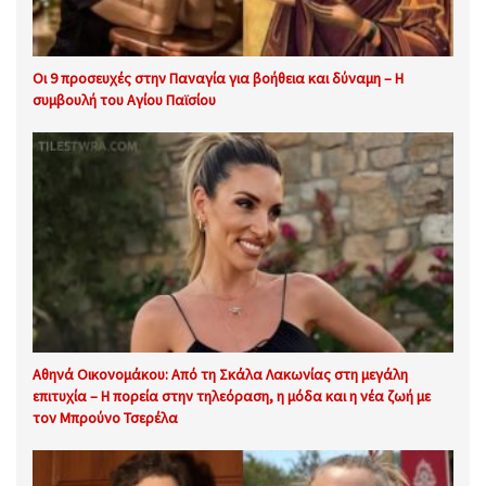
Οι 9 προσευχές στην Παναγία για βοήθεια και δύναμη – Η
συμβουλή του Αγίου Παϊσίου
Αθηνά Οικονομάκου: Από τη Σκάλα Λακωνίας στη μεγάλη
επιτυχία – Η πορεία στην τηλεόραση, η μόδα και η νέα ζωή με
τον Μπρούνο Τσερέλα