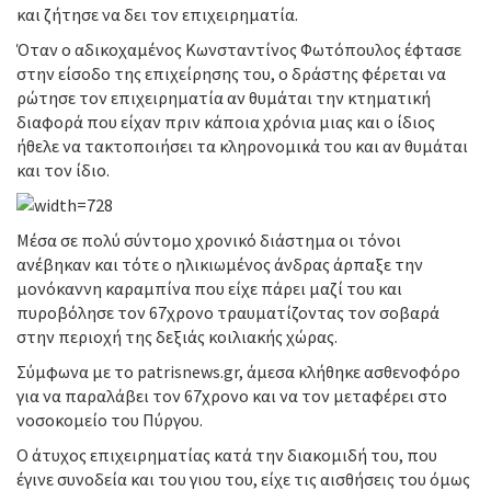
και ζήτησε να δει τον επιχειρηματία.
Όταν ο αδικοχαμένος Κωνσταντίνος Φωτόπουλος έφτασε
στην είσοδο της επιχείρησης του, ο δράστης φέρεται να
ρώτησε τον επιχειρηματία αν θυμάται την κτηματική
διαφορά που είχαν πριν κάποια χρόνια μιας και ο ίδιος
ήθελε να τακτοποιήσει τα κληρονομικά του και αν θυμάται
και τον ίδιο.
Μέσα σε πολύ σύντομο χρονικό διάστημα οι τόνοι
ανέβηκαν και τότε ο ηλικιωμένος άνδρας άρπαξε την
μονόκαννη καραμπίνα που είχε πάρει μαζί του και
πυροβόλησε τον 67χρονο τραυματίζοντας τον σοβαρά
στην περιοχή της δεξιάς κοιλιακής χώρας.
Σύμφωνα με το patrisnews.gr, άμεσα κλήθηκε ασθενοφόρο
για να παραλάβει τον 67χρονο και να τον μεταφέρει στο
νοσοκομείο του Πύργου.
Ο άτυχος επιχειρηματίας κατά την διακομιδή του, που
έγινε συνοδεία και του γιου του, είχε τις αισθήσεις του όμως