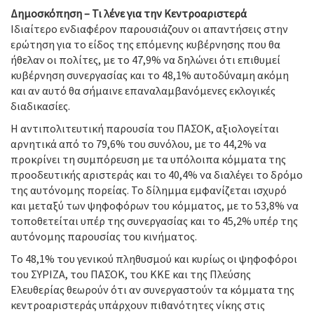
Δημοσκόπηση – Τι λένε για την Κεντροαριστερά
Ιδιαίτερο ενδιαφέρον παρουσιάζουν οι απαντήσεις στην
ερώτηση για το είδος της επόμενης κυβέρνησης που θα
ήθελαν οι πολίτες, με το 47,9% να δηλώνει ότι επιθυμεί
κυβέρνηση συνεργασίας και το 48,1% αυτοδύναμη ακόμη
και αν αυτό θα σήμαινε επαναλαμβανόμενες εκλογικές
διαδικασίες.
Η αντιπολιτευτική παρουσία του ΠΑΣΟΚ, αξιολογείται
αρνητικά από το 79,6% του συνόλου, με το 44,2% να
προκρίνει τη συμπόρευση με τα υπόλοιπα κόμματα της
προοδευτικής αριστεράς και το 40,4% να διαλέγει το δρόμο
της αυτόνομης πορείας. Το δίλημμα εμφανίζεται ισχυρό
και μεταξύ των ψηφοφόρων του κόμματος, με το 53,8% να
τοποθετείται υπέρ της συνεργασίας και το 45,2% υπέρ της
αυτόνομης παρουσίας του κινήματος.
Το 48,1% του γενικού πληθυσμού και κυρίως οι ψηφοφόροι
του ΣΥΡΙΖΑ, του ΠΑΣΟΚ, του ΚΚΕ και της Πλεύσης
Ελευθερίας θεωρούν ότι αν συνεργαστούν τα κόμματα της
κεντροαριστεράς υπάρχουν πιθανότητες νίκης στις