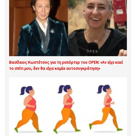
Βασίλειος Κωστέτσος για τη ρεπόρτερ του OPEN: «Αν είχε καεί
το σπίτι μου, δεν θα είχα καμία αυτοσυγκράτηση»