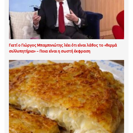
Γιατί ο Γιώργος Μπαμπινιώτης λέει ότι είναι λάθος το «θερμά
συλλυπητήρια» – Ποια είναι η σωστή έκφραση