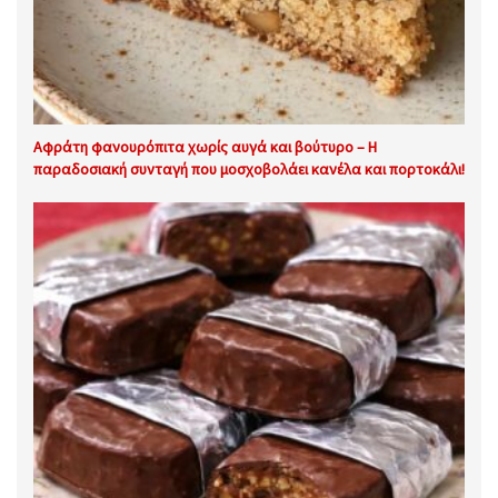
Αφράτη φανουρόπιτα χωρίς αυγά και βούτυρο – Η
παραδοσιακή συνταγή που μοσχοβολάει κανέλα και πορτοκάλι!