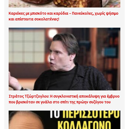
Καριόκες με μπισκότο και καρύδια – Πανεύκολες, χωρίς ψήσιμο
και απίστευτα σοκολατένιες!
Στράτος Τζώρτζογλου: Η συγκλονιστική αποκάλυψη για έμβρυο
που βρισκόταν σε γυάλα στο σπίτι της πρώην συζύγου του