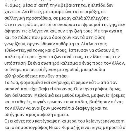
Κι όμως, μέσα σ’ αυτή την αβεβαιότητα, η ελπίδα δεν
χάνεται. Αντίθετα, μεταμορφώνεται σε πράξη, σε
συλλογική προσπάθεια, σε μια αγκαλιά αλληλεγγύης.
Οι κτηνοτρόφοι, αυτοί οι ακούραστοι φρουροί της γης, δεν
άφησαν τις φλόγες να κάψουν την ζωή τους. Με την αγάπη
και το πάθος που μόνο όσοι ζουν κοντά στη φύση
γνωρίζουν, οργανώθηκαν αυθόρμητα. Δίπλα στους
εθελοντές, γείτονες και φίλους, έσπευσαν να σώσουν ό,τι
πολυτιμότερο είχαν: τα ζωντανά τους, την ίδια τους την
υπόσταση. Σε ένα σιωπηρό κάλεσμα ο ένας προς τον άλλον,
οι άνθρωποι αυτοί έγιναν μια γροθιά, μια αλυσίδα
αλληλοβοήθειας που δεν σπάει.
Τα ζώα, φοβισμένα και ανήσυχα, έτρεμαν κάτω από τον
ουρανό που είχε βαφτεί κόκκινος. Οι κτηνοτρόφοι, όμως,
δεν δείλιασαν. Μεθοδικά και μεθοδευμένα, με φωνές ήρεμες
και σταθερές, συγκέντρωσαν τα κοπάδια, βοήθησαν ο ένας
τον άλλον να ανοίξουν μονοπάτια διαφυγής και τα
οδήγησαν προς ασφαλή σημεία.
Οι εικόνες που κατέγραψε η κάμερα του kalavrytanews.com
και ο δημοσιογράφος Νίκος Κυριαζής είναι λίγες μπροστά σ’