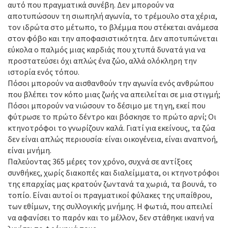
αυτό που πραγματικά συνέβη. Δεν μπορούν να
αποτυπώσουν τη σιωπηλή αγωνία, το τρέμουλο στα χέρια,
τον ιδρώτα στο μέτωπο, το βλέμμα που στέκεται ανάμεσα
στον φόβο και την αποφασιστικότητα. Δεν αποτυπώνεται
εύκολα ο παλμός μιας καρδιάς που χτυπά δυνατά για να
προστατεύσει όχι απλώς ένα ζώο, αλλά ολόκληρη την
ιστορία ενός τόπου.
Πόσοι μπορούν να αισθανθούν την αγωνία ενός ανθρώπου
που βλέπει τον κόπο μιας ζωής να απειλείται σε μια στιγμή;
Πόσοι μπορούν να νιώσουν το δέσιμο με τη γη, εκεί που
φύτρωσε το πρώτο δέντρο και βόσκησε το πρώτο αρνί; Οι
κτηνοτρόφοι το γνωρίζουν καλά. Γιατί για εκείνους, τα ζώα
δεν είναι απλώς περιουσία· είναι οικογένεια, είναι αναπνοή,
είναι μνήμη.
Παλεύοντας 365 μέρες τον χρόνο, συχνά σε αντίξοες
συνθήκες, χωρίς διακοπές και διαλείμματα, οι κτηνοτρόφοι
της επαρχίας μας κρατούν ζωντανά τα χωριά, τα βουνά, το
τοπίο. Είναι αυτοί οι πραγματικοί φύλακες της υπαίθρου,
των εθίμων, της συλλογικής μνήμης. Η φωτιά, που απειλεί
να αφανίσει το παρόν και το μέλλον, δεν στάθηκε ικανή να