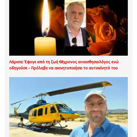
Λάρισα: Έφυγε από τη ζωή 68χρονος αναισθησιολόγος ενώ
οδηγούσε – Πρόλαβε να ακινητοποιήσει το αυτοκίνητό του