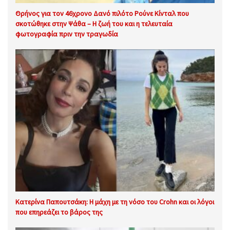
Θρήνος για τον 46χρονο Δανό πιλότο Ρούνε Κίνταλ που
σκοτώθηκε στην Ψάθα – Η ζωή του και η τελευταία
φωτογραφία πριν την τραγωδία
Κατερίνα Παπουτσάκη: Η μάχη με τη νόσο του Crohn και οι λόγοι
που επηρεάζει το βάρος της