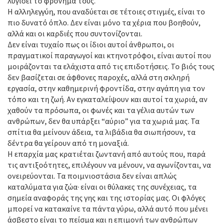
λυγίσει το φρόνημά τους.
Η αλληλεγγύη, που αναδύεται σε τέτοιες στιγμές, είναι το
πιο δυνατό όπλο. Δεν είναι μόνο τα χέρια που βοηθούν,
αλλά και οι καρδιές που συντονίζονται.
Δεν είναι τυχαίο πως οι ίδιοι αυτοί άνθρωποι, οι
πραγματικοί παραγωγοί και κτηνοτρόφοι, είναι αυτοί που
μοιράζονται τα ελάχιστα από τις επιδοτήσεις. Το βιός τους
δεν βασίζεται σε άφθονες παροχές, αλλά στη σκληρή
εργασία, στην καθημερινή φροντίδα, στην αγάπη για τον
τόπο και τη ζωή. Αν εγκαταλείψουν και αυτοί τα χωριά, αν
χαθούν τα πρόσωπα, οι φωνές και τα γέλια αυτών των
ανθρώπων, δεν θα υπάρξει “αύριο” για τα χωριά μας. Τα
σπίτια θα μείνουν άδεια, τα λιβάδια θα σιωπήσουν, τα
δέντρα θα γείρουν από τη μοναξιά.
Η επαρχία μας κρατιέται ζωντανή από αυτούς που, παρά
τις αντιξοότητες, επιλέγουν να μένουν, να αγωνίζονται, να
ονειρεύονται. Τα ποιμνιοστάσια δεν είναι απλώς
καταλύματα για ζώα· είναι οι θύλακες της συνέχειας, τα
σημεία αναφοράς της γης και της ιστορίας μας. Οι φλόγες
μπορεί να κατακαίνε τα πάντα γύρω, αλλά αυτό που μένει
άσβεστο είναι το πείσμα και η επιμονή των ανθρώπων