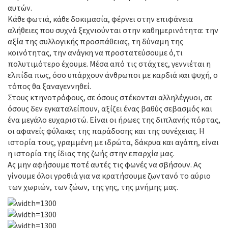
αυτών.
Κάθε φωτιά, κάθε δοκιμασία, φέρνει στην επιφάνεια
αλήθειες που συχνά ξεχνιούνται στην καθημερινότητα: την
αξία της συλλογικής προσπάθειας, τη δύναμη της
κοινότητας, την ανάγκη να προστατεύσουμε ό,τι
πολυτιμότερο έχουμε. Μέσα από τις στάχτες, γεννιέται η
ελπίδα πως, όσο υπάρχουν άνθρωποι με καρδιά και ψυχή, ο
τόπος θα ξαναγεννηθεί.
Στους κτηνοτρόφους, σε όσους στέκονται αλληλέγγυοι, σε
όσους δεν εγκαταλείπουν, αξίζει ένας βαθύς σεβασμός και
ένα μεγάλο ευχαριστώ. Είναι οι ήρωες της διπλανής πόρτας,
οι αφανείς φύλακες της παράδοσης και της συνέχειας. Η
ιστορία τους, γραμμένη με ιδρώτα, δάκρυα και αγάπη, είναι
η ιστορία της ίδιας της ζωής στην επαρχία μας.
Ας μην αφήσουμε ποτέ αυτές τις φωνές να σβήσουν. Ας
γίνουμε όλοι γροθιά για να κρατήσουμε ζωντανό το αύριο
των χωριών, των ζώων, της γης, της μνήμης μας.