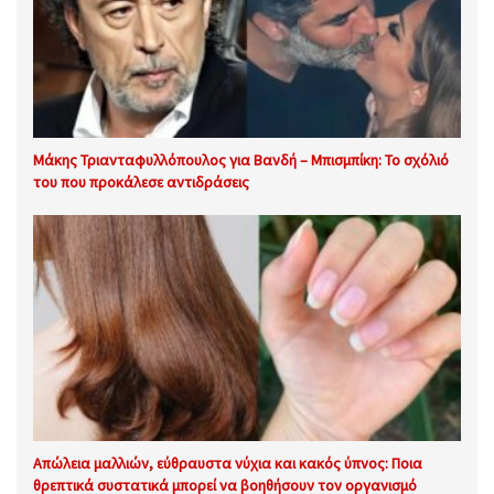
Μάκης Τριανταφυλλόπουλος για Βανδή – Μπισμπίκη: Το σχόλιό
του που προκάλεσε αντιδράσεις
Απώλεια μαλλιών, εύθραυστα νύχια και κακός ύπνος: Ποια
θρεπτικά συστατικά μπορεί να βοηθήσουν τον οργανισμό