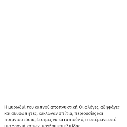
Η μυρωδιά του καπνού αποπνυκτική. Οι φλόγες, αδηφάγες
και αδυσώπητες, κύκλωναν σπίτια, περιουσίες και
ποιμνιοστάσια, έτοιμες να καταπιούν ό,τι απέμεινε από
μια χρονιά κόπων, μόχθου και ελπίδας.