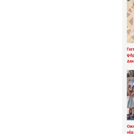
Για
ψάρ
Δεκ
Οικ
νέα