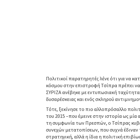
Πολιτικοί παρατηρητές λένε ότι για να κα
κόσμου στην επιστροφή Τσίπρα πρέπει να θ
ΣΥΡΙΖΑ ανέβηκε με εντυπωσιακή ταχύτητα. 
δυσαρέσκειας και ενός σκληρού αντιμνημον
Τότε, ξεκίνησε το πιο αλλοπρόσαλλο πολ
του 2015 –που έμεινε στην ιστορία ως μία
τη συμφωνία των Πρεσπών, ο Τσίπρας κυβέρ
συνεχών μετατοπίσεων, που συχνά έδιναν
στρατηγική, αλλά η ίδια η πολιτική επιβίω