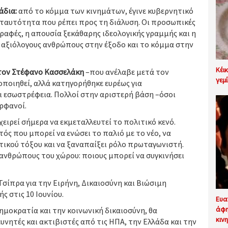
άδια:
από το κόμμα των κινημάτων, έγινε κυβερνητικό
ς ταυτότητα που ρέπει προς τη διάλυση. Οι προσωπικές
γραφές, η απουσία ξεκάθαρης ιδεολογικής γραμμής και η
 αξιόλογους ανθρώπους στην έξοδο και το κόμμα στην
Κέι
ό τον Στέφανο Κασσελάκη
–που ανέλαβε μετά τον
γεμ
οποιηθεί, αλλά κατηγορήθηκε ευρέως για
ι εσωστρέφεια. Πολλοί στην αριστερή βάση –όσοι
ρφανοί.
ειρεί σήμερα να εκμεταλλευτεί το πολιτικό κενό.
ός που μπορεί να ενώσει το παλιό με το νέο, να
τικού τόξου και να ξαναπαίξει ρόλο πρωταγωνιστή.
ανθρώπους του χώρου: ποιους μπορεί να συγκινήσει
Τσίπρα για την Ειρήνη, Δικαιοσύνη και Βιώσιμη
ς στις 10 Ιουνίου.
Ευα
άφη
ημοκρατία και την κοινωνική δικαιοσύνη, θα
κιν
υνητές και ακτιβιστές από τις ΗΠΑ, την Ελλάδα και την