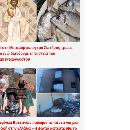
τί στη Μεταμόρφωση του Σωτήρος τρώμε
ι ενώ διανύουμε τη νηστεία του
απενταύγουστου
ογένεια Βρετανών πούλησε τα πάντα για μια
 ζωή στην Ελλάδα – Η φωτιά κατέστρεψε το