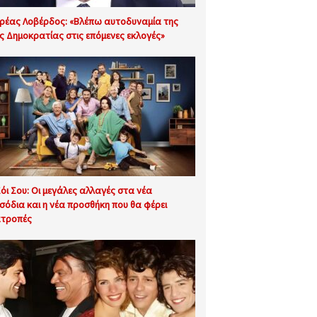
ρέας Λοβέρδος: «Βλέπω αυτοδυναμία της
ς Δημοκρατίας στις επόμενες εκλογές»
Σόι Σου: Οι μεγάλες αλλαγές στα νέα
ισόδια και η νέα προσθήκη που θα φέρει
τροπές