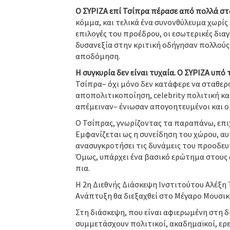
Ο ΣΥΡΙΖΑ επί Τσίπρα πέρασε από πολλά στ
κόμμα, και τελικά ένα συνονθύλευμα χωρί
επιλογές του προέδρου, οι εσωτερικές δια
δυσανεξία στην κριτική οδήγησαν πολλούς
αποδόμηση.
Η συγκυρία δεν είναι τυχαία. Ο ΣΥΡΙΖΑ υπ
Τσίπρα– όχι μόνο δεν κατάφερε να σταθερ
αποπολιτικοποίηση, celebrity πολιτική κα
απέμειναν– ένιωσαν απογοητευμένοι και ο
Ο Τσίπρας, γνωρίζοντας τα παραπάνω, επιχ
Εμφανίζεται ως η συνείδηση του χώρου, αυτ
ανασυγκροτήσει τις δυνάμεις του προοδευ
Όμως, υπάρχει ένα βασικό ερώτημα στους 
πια.
Η 2η Διεθνής Διάσκεψη Ινστιτούτου Αλέξη 
Ανάπτυξη θα διεξαχθεί στο Μέγαρο Μουσική
Στη διάσκεψη, που είναι αφιερωμένη στη δ
συμμετάσχουν πολιτικοί, ακαδημαϊκοί, ερε