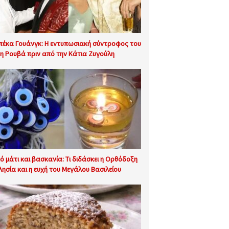
πέκα Γουάνγκ: Η εντυπωσιακή σύντροφος του
η Ρουβά πριν από την Κάτια Ζυγούλη
ό μάτι και βασκανία: Τι διδάσκει η Ορθόδοξη
λησία και η ευχή του Μεγάλου Βασιλείου