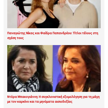
Παναγιώτης Νίκας και Φαίδρα Παπανδρέου: Τίτλοι τέλους στη
σχέση τους
Ντόρα Μπακογιάννη: Η συγκλονιστική εξομολόγηση για τη μάχη
με τον καρκίνο και τα μηνύματα αισιοδοξίας