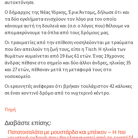
αυτοκτόνησε.
Ο δήμαρχος της Νέας Υόρκης, Έρικ Άνταμς, δήλωσε ότι και
τα δύο εγκλήματα ενισχύουν τον λόγο για τον οποίο
κάνουμε αυτή τη δουλειά και (σ.σ. ο λόγος που) θέλουμε να
απομακρύνουμε τα όπλα από τους δρόμους μας.
Οι τραυματίες από την επίθεση νοσηλεύονται με τραύματα
που δεν απειλούν τη ζωή τους, είπε η Tisch. Η ηλικία των
θυμάτων κυμαίνεται από 19 έως 61 ετών. Ένας 19χρονος
άνδρας πέθανε στο σημείο και δύο άλλοι άνδρες, ηλικίας 35
και 27 ετών, πέθαναν μετά τη μεταφορά τους στο
νοσοκομείο.
Οι ερευνητές ανέφεραν ότι βρήκαν τουλάχιστον 42 κάλυκες
σε έναν κοντινό δρόμο από το νυχτερινό κέντρο.
Πηγή
Διαβάστε επίσης:
Πατατοσαλάτα με μουστάρδα και μπέικον – Η πιο
γευστική εκδοχή που θα εξαφανιστεί από το τραπέζι!