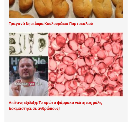
Τραγανά Νηστίσιμα Κουλουράκια Πορτοκαλιού
Απίθανη εξέλιξη: Το πρώτο φάρμακο νεότητας μόλις
δοκιμάστηκε σε ανθρώπους!