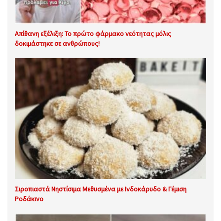
Απίθανη εξέλιξη: Το πρώτο φάρμακο νεότητας μόλις
δοκιμάστηκε σε ανθρώπους!
Σιροπιαστά Νηστίσιμα Μεθυσμένα με Ινδοκάρυδο & Γέμιση
Ροδάκινο