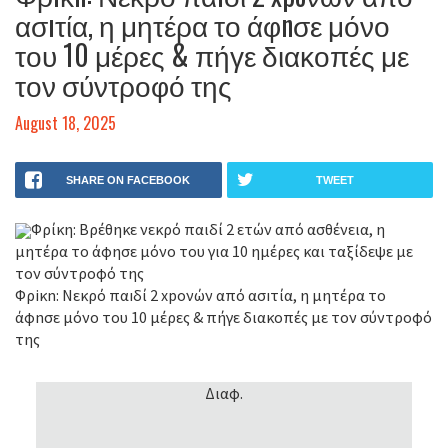
ασıτία, η μητέρα το άφnσε μόνο
του 10 μέρες & πήγε διακοπές με
τον σύντροφό της
August 18, 2025
SHARE ON FACEBOOK
TWEET
Φρίκη: Βρέθηκε νεκρό παιδί 2 ετών από ασθένεια, η
μητέρα το άφησε μόνο του για 10 ημέρες και ταξίδεψε με
τον σύντροφό της
Φρiκn: Νεκρό παıδί 2 xpoνών από ασıτία, η μητέρα το
άφnσε μόνο του 10 μέρες & πήγε διακοπές με τον σύντροφό
της
Διαφ.