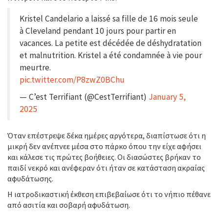
Kristel Candelario a laissé sa fille de 16 mois seule
à Cleveland pendant 10 jours pour partir en
vacances. La petite est décédée de déshydratation
et malnutrition. Kristel a été condamnée à vie pour
meurtre.
pic.twitter.com/P8zwZ0BChu
— C’est Terrifiant (@CestTerrifiant)
January 5,
2025
Όταν επέστρεψε δέκα ημέρες αργότερα, διαπίστωσε ότι η
μικρή δεν ανέπνεε μέσα στο πάρκο όπου την είχε αφήσει
και κάλεσε τις πρώτες βοήθειες. Οι διασώστες βρήκαν το
παιδί νεκρό και ανέφεραν ότι ήταν σε κατάσταση ακραίας
αφυδάτωσης.
Η ιατροδικαστική έκθεση επιβεβαίωσε ότι το νήπιο πέθανε
από ασιτία και σοβαρή αφυδάτωση.