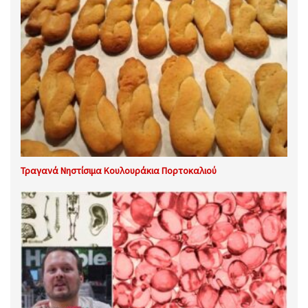
Τραγανά Νηστίσιμα Κουλουράκια Πορτοκαλιού