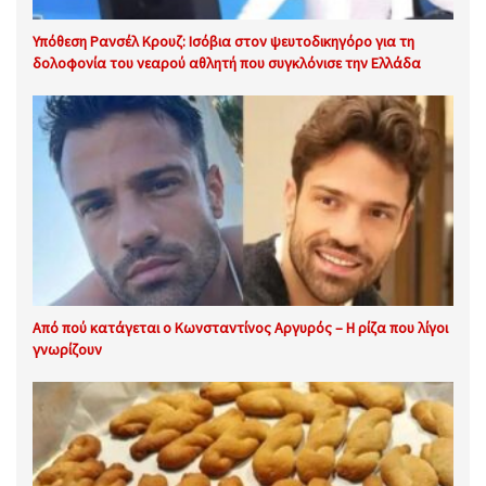
Υπόθεση Ρανσέλ Κρουζ: Ισόβια στον ψευτοδικηγόρο για τη
δολοφονία του νεαρού αθλητή που συγκλόνισε την Ελλάδα
Από πού κατάγεται ο Κωνσταντίνος Αργυρός – Η ρίζα που λίγοι
γνωρίζουν