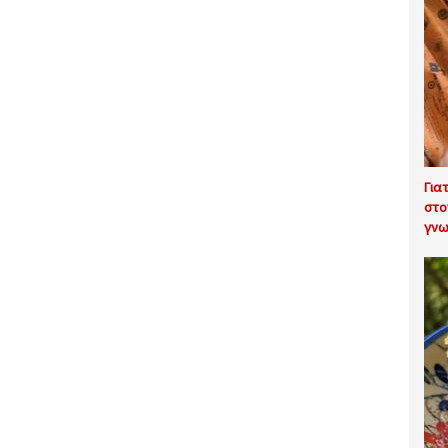
Για
στο
γνω