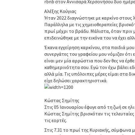
rbnb στον Αννισαρά Χερσονήσου δυο ημέρες 
Αλέξης Κούγιας
Ήταν 2022 διαγνώστηκε με καρκίνο στους 
Παράλληλα με τις χημειοθεραπείες βρισκό
πρωί μέχρι το βράδυ. Μάλιστα, όταν πριν μ
επιδεινώθηκε με την εικόνα του να έχει αλλ
Έκανα εγχείρηση καρκίνου, στα παιδιά μου 
συνεργάτες του γραφείου μου νόμιζαν ότι 
είναι μεν μία αρρώστια που δεν θες να έρθε
καθημερινότητα σου. Εγώ τον έχω βάλει εδώ
αλλά μία. Τις υπόλοιπες μέρες είμαι στα δ
είχε δηλώσει χαρακτηριστικά.
Κώστας Σημίτης
Στις 05 Ιανουαρίου έφυγε από τη ζωή σε η
Κώστας Σημίτης βρισκόταν τις τελευταίες 
τις εορτές.
Στις 7.31 το πρωί της Κυριακής, σύμφωνα 