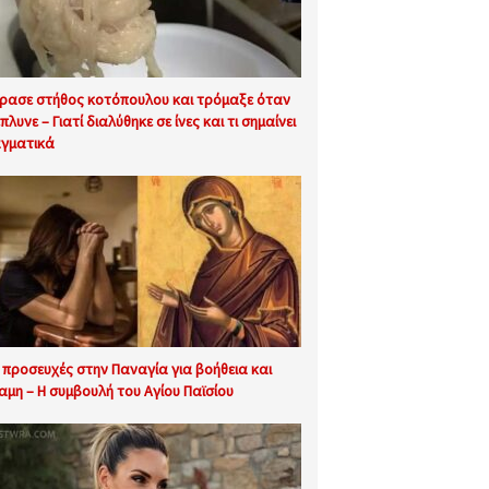
ρασε στήθος κοτόπουλου και τρόμαξε όταν
πλυνε – Γιατί διαλύθηκε σε ίνες και τι σημαίνει
γματικά
9 προσευχές στην Παναγία για βοήθεια και
αμη – Η συμβουλή του Αγίου Παϊσίου