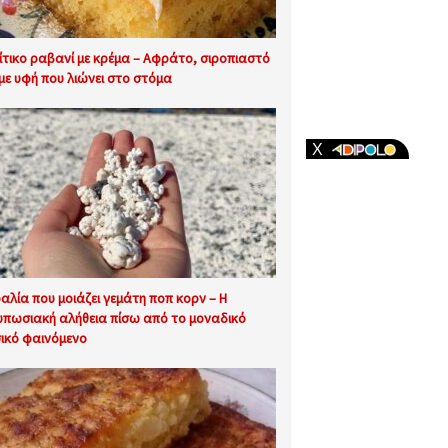
ίτικο ραβανί με κρέμα – Αφράτο, σιροπιαστό
 με υφή που λιώνει στο στόμα
αλία που μοιάζει γεμάτη ποπ κορν – Η
υπωσιακή αλήθεια πίσω από το μοναδικό
ικό φαινόμενο