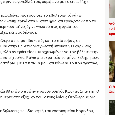
πριν τα γενέθλιά του, σύμφωνα με το creta24.gr.
λεμφαδένες, ωστόσο δεν το έβαλε λεπτό κάτω.
ταν καθημερινά στα δικαστήρια και εργαζόταν από το
Αγό
ερικούς μήνες έγινε γνωστό πως η υγεία του
το έ
άξει, εκείνος δήλωσε:
πρα
έλεγα ότι είμαι διακοπές και το πίστεψαν, οι
είμαι στην Ελβετία για γνωστή υπόθεση. Ο καρκίνος
ι, αλλά αν έρθει είσαι υποχρεωμένος να τον βάλεις στην
 και 3 χρόνια. Κάνω μία θεραπεία το μήνα. Σκληρή μεν,
ικαστήρια, με τα παιδιά μου και κάνω αυτό που αγαπάω,
Οι 
λικία 88 ετών ο πρώην πρωθυπουργός Κώστας Σημίτης. Ο
δύν
ημέρες στο εξοχικό του, στους Αγίους Θεοδώρους, για
με δηλώσεις του διοικητή του νοσοκομείου Κορίνθου,