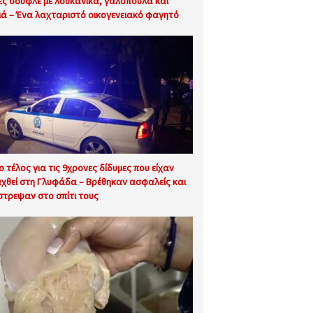
ες σουφλέ με λουκάνικα, γαλοπούλα και
ιά – Ένα λαχταριστό οικογενειακό φαγητό
ιο τέλος για τις 9χρονες δίδυμες που είχαν
χθεί στη Γλυφάδα – Βρέθηκαν ασφαλείς και
στρεψαν στο σπίτι τους