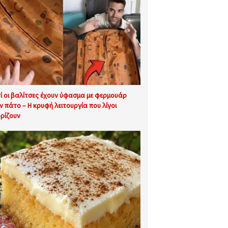
τί οι βαλίτσες έχουν ύφασμα με φερμουάρ
ν πάτο – Η κρυφή λειτουργία που λίγοι
ρίζουν