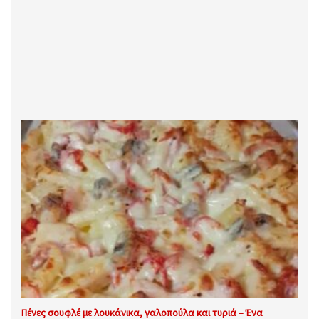
Πένες σουφλέ με λουκάνικα, γαλοπούλα και τυριά – Ένα