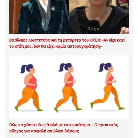
Βασίλειος Κωστέτσος για τη ρεπόρτερ του OPEN: «Αν είχε καεί
το σπίτι μου, δεν θα είχα καμία αυτοσυγκράτηση»
Πώς να χάσετε έως 9 κιλά με το περπάτημα – Ο πρακτικός
οδηγός για ασφαλή απώλεια βάρους