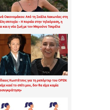
νά Οικονομάκου: Από τη Σκάλα Λακωνίας στη
άλη επιτυχία – Η πορεία στην τηλεόραση, η
α και η νέα ζωή με τον Μπρούνο Τσερέλα
ίλειος Κωστέτσος για τη ρεπόρτερ του OPEN:
είχε καεί το σπίτι μου, δεν θα είχα καμία
οσυγκράτηση»