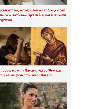
ρασε στήθος κοτόπουλου και τρόμαξε όταν
πλυνε – Γιατί διαλύθηκε σε ίνες και τι σημαίνει
γματικά
9 προσευχές στην Παναγία για βοήθεια και
αμη – Η συμβουλή του Αγίου Παϊσίου