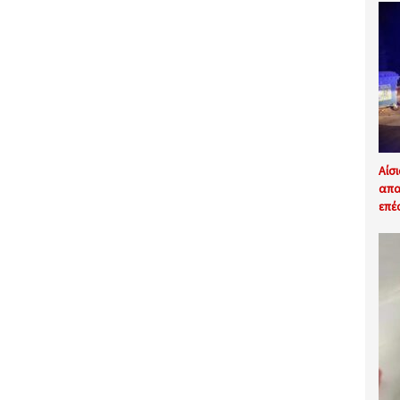
Αίσ
απα
επέ