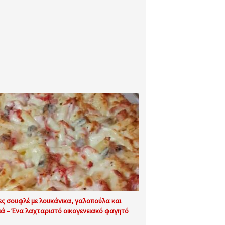
ες σουφλέ με λουκάνικα, γαλοπούλα και
ιά – Ένα λαχταριστό οικογενειακό φαγητό