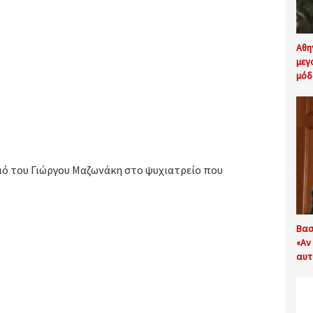
Αθη
μεγ
μόδ
σμό του Γιώργου Μαζωνάκη στο ψυχιατρείο που
Βασ
«Αν 
αυτ