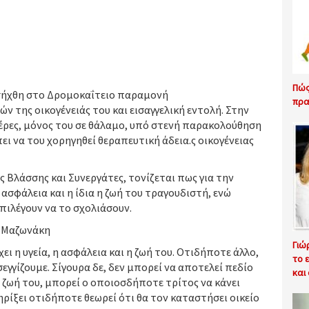
Πώς
ισήχθη στο Δρομοκαΐτειο παραμονή
πρα
 της οικογένειάς του και εισαγγελική εντολή. Στην
μέρες, μόνος του σε θάλαμο, υπό στενή παρακολούθηση
πει να του χορηγηθεί θεραπευτική άδεια.ς οικογένειας
ς Βλάσσης και Συνεργάτες, τονίζεται πως για την
 ασφάλεια και η ίδια η ζωή του τραγουδιστή, ενώ
πιλέγουν να το σχολιάσουν.
υ Μαζωνάκη
Γιώ
χει η υγεία, η ασφάλεια και η ζωή του. Οτιδήποτε άλλο,
το 
σεγγίζουμε. Σίγουρα δε, δεν μπορεί να αποτελεί πεδίο
και
τη ζωή του, μπορεί ο οποιοσδήποτε τρίτος να κάνει
ηρίξει οτιδήποτε θεωρεί ότι θα τον καταστήσει οικείο