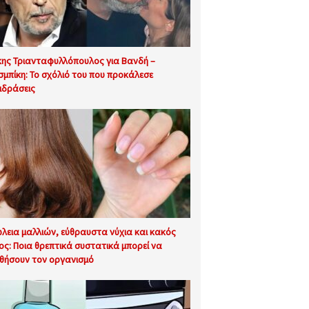
ης Τριανταφυλλόπουλος για Βανδή –
σμπίκη: Το σχόλιό του που προκάλεσε
ιδράσεις
λεια μαλλιών, εύθραυστα νύχια και κακός
ος: Ποια θρεπτικά συστατικά μπορεί να
θήσουν τον οργανισμό