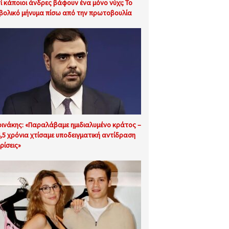
τί κάποιοι άνδρες βάφουν ένα μόνο νύχι; Το
βολικό μήνυμα πίσω από την πρωτοβουλία
ινάκης: «Παραλάβαμε ημιδιαλυμένο κράτος –
6,5 χρόνια χτίσαμε υποδειγματική αντίδραση
ρίσεις»