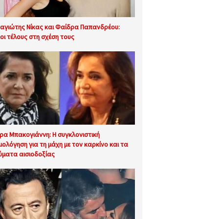
αγιώτης Νίκας και Φαίδρα Παπανδρέου:
λοι τέλους στη σχέση τους
ρα Μπακογιάννη: Η συγκλονιστική
μολόγηση για τη μάχη με τον καρκίνο και τα
ύματα αισιοδοξίας