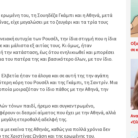
 ερωμένη του, τη Σουηδέζα Γκάμπι και η Αθηνά, μετά
νας, είχε μεγαλώσει με το ζευγάρι και τα τρία τους
νειακή ευτυχία των Ρουσέλ, την ίδια στιγμή που η ίδια
Οξυ
 και μάλιστα εξ αιτίας τους. Κι όμως, ήταν
σε κ
ή την κατάσταση, έως ότου ενηλικιωθεί και μπορέσει
ια του πατέρα της και βασικότερο όλων, με τον ίδιο.
 Ελβετία ήταν τα άλογα και σε αυτή της την αγάπη
ερη κόρη του Ρουσέλ και της Γκάμπι, τη Σαντρίν. Μια
οποία μοιραζόταν το ίδιο πάθος με την Αθηνά, την
λών τόνων παιδί, ήρεμο και συγκεντρωμένο,
ρουν οι δεσμοί αίματος που έχει με την Αθηνά, αλλά
Ανα
η μεγάλη ετεροθαλή αδελφή της.
«Όλ
 με εκείνα της Αθηνάς, καθώς για πολλά χρόνια δεν
της Χριστίνας Ωνάση και της ερωμένης του.