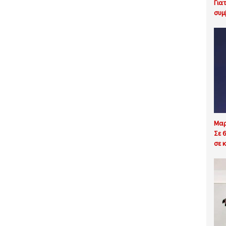
Για
συμ
Μαρ
Σε 
σε κ