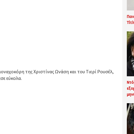
Παν
Τίτ
οναχοκόρη της Χριστίνας Ωνάση και του Τιερί Ρουσέλ,
σε εύκολα.
Ντό
εξο
μην