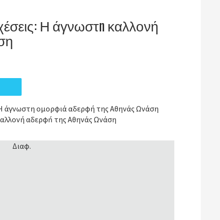
χέσεις: Η άγνωστn καλλονή
ση
: Η άγνωστη ομορφιά αδερφή της Αθηνάς Ωνάση
 καλλονή αδερφń της Αθηνάς Ωνάση
Διαφ.