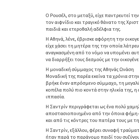
Ο Ρουσέλ, στο μεταξύ, είχε παντρευτεί την
τον αιφνίδιο και τραγικό θάνατο της Χριστί
παιδιά και ετεροθαλή αδέλφια της.
Η Αθηνά, λένε, έβρισκε αφόρητη την οικογε
είχε χάσει τη μητέρα της την οποία λάτρευε
αναγκασμένη από το νόμο να υπομένει αυτ
να διαρρήξει τους δεσμούς με την οικογένε
Η μοναδική σύμμαχος της Αθηνάς Ωνάση
Μοναδική της παρέα εκείνα τα χρόνια στην
βρήκε έναν απρόσμενο σύμμαχο, τη μεγαλύτ
κοπέλα πολύ πιο κοντά στην ηλικία της, η 
ιππασία.
Η Σαντρίν περιγράφεται ως ένα πολύ χαμη
αποστασιοποιημένο από την όποια φήμη φέ
και από τις κόντρες του πατέρα τους με τ
Η Σαντρίν, εξάλλου, φέρει συναφή τραύματα
ήταν παρά το παράνομο παιδί του συζύγου 