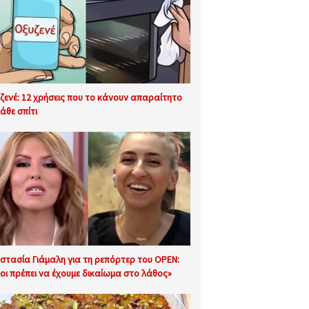
ζενέ: 12 χρήσεις που το κάνουν απαραίτητο
άθε σπίτι
στασία Γιάμαλη για τη ρεπόρτερ του OPEN:
οι πρέπει να έχουμε δικαίωμα στο λάθος»