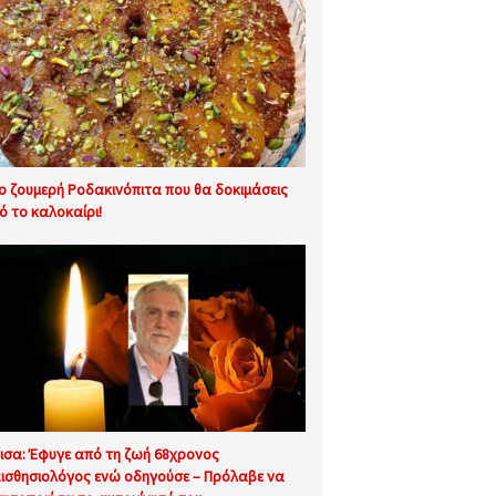
ιο ζουμερή Ροδακινόπιτα που θα δοκιμάσεις
ό το καλοκαίρι!
ισα: Έφυγε από τη ζωή 68χρονος
ισθησιολόγος ενώ οδηγούσε – Πρόλαβε να