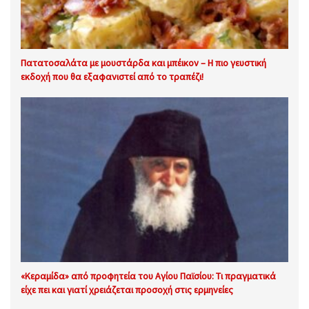
Πατατοσαλάτα με μουστάρδα και μπέικον – Η πιο γευστική
εκδοχή που θα εξαφανιστεί από το τραπέζι!
«Κεραμίδα» από προφητεία του Αγίου Παϊσίου: Τι πραγματικά
είχε πει και γιατί χρειάζεται προσοχή στις ερμηνείες