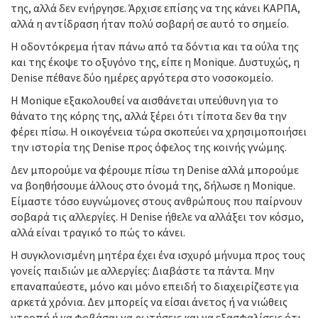
της, αλλά δεν ενήργησε. Άρχισε επίσης να της κάνει ΚΑΡΠΑ,
αλλά η αντίδραση ήταν πολύ σοβαρή σε αυτό το σημείο.
Η οδοντόκρεμα ήταν πάνω από τα δόντια και τα ούλα της
και της έκοψε το οξυγόνο της, είπε η Monique. Δυστυχώς, η
Denise πέθανε δύο ημέρες αργότερα στο νοσοκομείο.
Η Monique εξακολουθεί να αισθάνεται υπεύθυνη για το
θάνατο της κόρης της, αλλά ξέρει ότι τίποτα δεν θα την
φέρει πίσω. Η οικογένεια τώρα σκοπεύει να χρησιμοποιήσει
την ιστορία της Denise προς όφελος της κοινής γνώμης.
Δεν μπορούμε να φέρουμε πίσω τη Denise αλλά μπορούμε
να βοηθήσουμε άλλους στο όνομά της, δήλωσε η Monique.
Είμαστε τόσο ευγνώμονες στους ανθρώπους που παίρνουν
σοβαρά τις αλλεργίες. Η Denise ήθελε να αλλάξει τον κόσμο,
αλλά είναι τραγικό το πώς το κάνει.
Η συγκλονισμένη μητέρα έχει ένα ισχυρό μήνυμα προς τους
γονείς παιδιών με αλλεργίες: Διαβάστε τα πάντα. Μην
επαναπαύεστε, μόνο και μόνο επειδή το διαχειρίζεστε για
αρκετά χρόνια. Δεν μπορείς να είσαι άνετος ή να νιώθεις
ντροπή ή να φοβάσαι να ρωτήσεις και να εξασφαλίσεις ότι