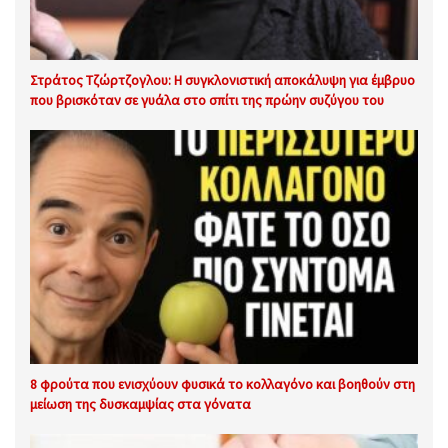
Στράτος Τζώρτζογλου: Η συγκλονιστική αποκάλυψη για έμβρυο
που βρισκόταν σε γυάλα στο σπίτι της πρώην συζύγου του
8 φρούτα που ενισχύουν φυσικά το κολλαγόνο και βοηθούν στη
μείωση της δυσκαμψίας στα γόνατα