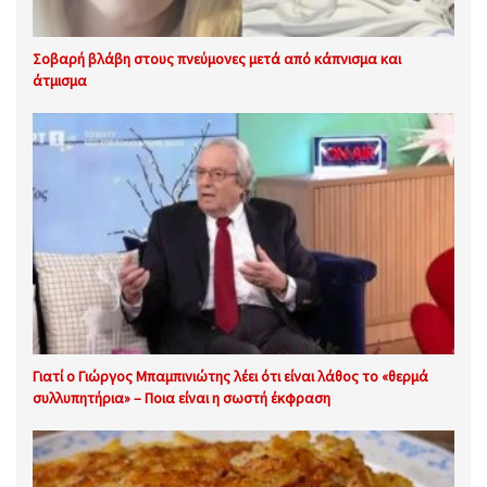
Σοβαρή βλάβη στους πνεύμονες μετά από κάπνισμα και
άτμισμα
Γιατί ο Γιώργος Μπαμπινιώτης λέει ότι είναι λάθος το «θερμά
συλλυπητήρια» – Ποια είναι η σωστή έκφραση