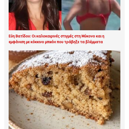
Εύη Βατίδου: Οι καλοκαιρινές στιγμές στη Μύκονο και η
εμφάνιση με κόκκινο μπικίνι που τράβηξε τα βλέμματα