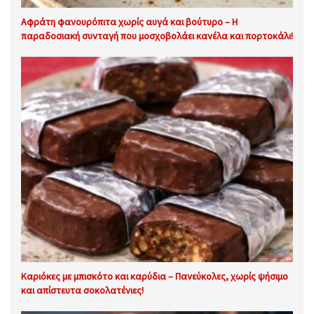
Αφράτη φανουρόπιτα χωρίς αυγά και βούτυρο – Η
παραδοσιακή συνταγή που μοσχοβολάει κανέλα και πορτοκάλι!
Καριόκες με μπισκότο και καρύδια – Πανεύκολες, χωρίς ψήσιμο
και απίστευτα σοκολατένιες!