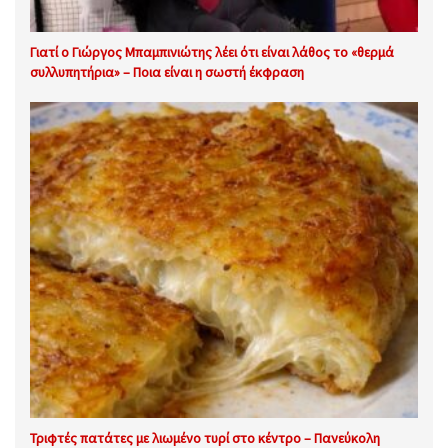
Γιατί ο Γιώργος Μπαμπινιώτης λέει ότι είναι λάθος το «θερμά
συλλυπητήρια» – Ποια είναι η σωστή έκφραση
Τριφτές πατάτες με λιωμένο τυρί στο κέντρο – Πανεύκολη