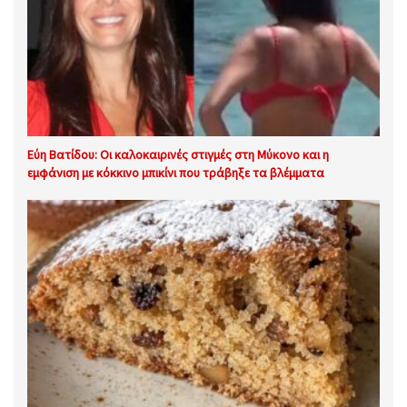
Εύη Βατίδου: Οι καλοκαιρινές στιγμές στη Μύκονο και η
εμφάνιση με κόκκινο μπικίνι που τράβηξε τα βλέμματα