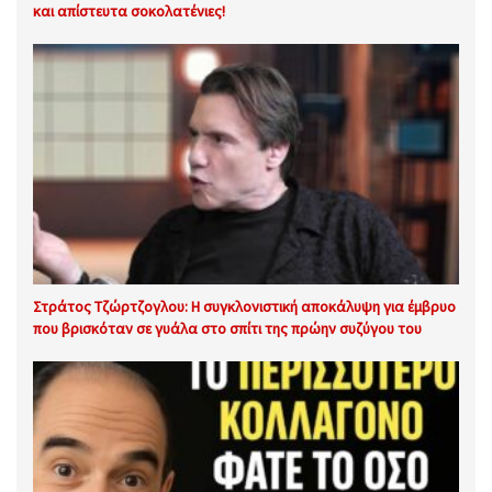
και απίστευτα σοκολατένιες!
Στράτος Τζώρτζογλου: Η συγκλονιστική αποκάλυψη για έμβρυο
που βρισκόταν σε γυάλα στο σπίτι της πρώην συζύγου του