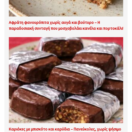
Αφράτη φανουρόπιτα χωρίς αυγά και βούτυρο – Η
παραδοσιακή συνταγή που μοσχοβολάει κανέλα και πορτοκάλι!
Καριόκες με μπισκότο και καρύδια – Πανεύκολες, χωρίς ψήσιμο