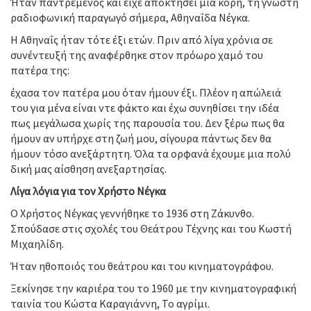
Ήταν παντρεμένος και είχε αποκτήσει μια κόρη, τη γνωστή
ραδιοφωνική παραγωγό σήμερα, Αθηναΐδα Νέγκα.
Η Αθηναΐς ήταν τότε έξι ετών. Πριν από λίγα χρόνια σε
συνέντευξή της αναφέρθηκε στον πρόωρο χαμό του
πατέρα της:
έχασα τον πατέρα μου όταν ήμουν έξι. Πλέον η απώλειά
του για μένα είναι ντε φάκτο και έχω συνηθίσει την ιδέα
πως μεγάλωσα χωρίς της παρουσία του. Δεν ξέρω πως θα
ήμουν αν υπήρχε στη ζωή μου, σίγουρα πάντως δεν θα
ήμουν τόσο ανεξάρτητη. Όλα τα ορφανά έχουμε μια πολύ
δική μας αίσθηση ανεξαρτησίας.
Λίγα λόγια για τον Χρήστο Νέγκα
Ο Χρήστος Νέγκας γεννήθηκε το 1936 στη Ζάκυνθο.
Σπούδασε στις σχολές του Θεάτρου Τέχνης και του Κωστή
Μιχαηλίδη.
Ήταν ηθοποιός του θεάτρου και του κινηματογράφου.
Ξεκίνησε την καριέρα του το 1960 με την κινηματογραφική
ταινία του Κώστα Καραγιάννη, Το αγρίμι.