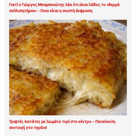
Γιατί ο Γιώργος Μπαμπινιώτης λέει ότι είναι λάθος το «θερμά
συλλυπητήρια» – Ποια είναι η σωστή έκφραση
Τριφτές πατάτες με λιωμένο τυρί στο κέντρο – Πανεύκολη
συνταγή στο τηγάνι!