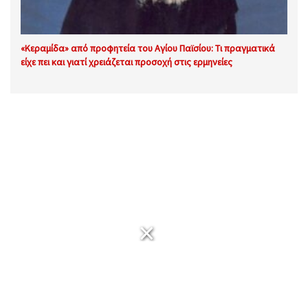
«Κεραμίδα» από προφητεία του Αγίου Παϊσίου: Τι πραγματικά
είχε πει και γιατί χρειάζεται προσοχή στις ερμηνείες