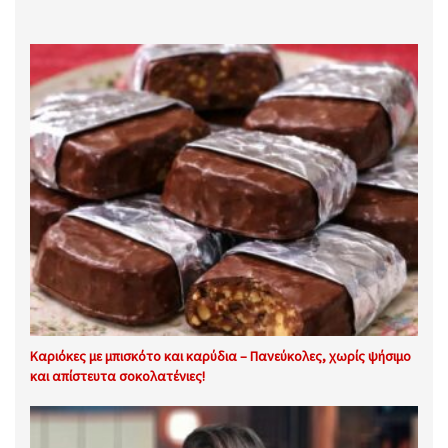
Καριόκες με μπισκότο και καρύδια – Πανεύκολες, χωρίς ψήσιμο
και απίστευτα σοκολατένιες!