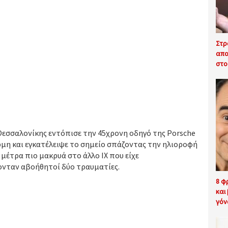
Στρ
απο
στο
εσσαλονίκης εντόπισε την 45χρονη οδηγό της Porsche
μη και εγκατέλειψε το σημείο σπάζοντας την ηλιοροφή
 μέτρα πιο μακρυά στο άλλο ΙΧ που είχε
ονταν αβοήθητοί δύο τραυματίες.
8 φ
και
γόν