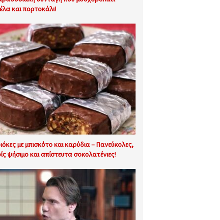
έλα και πορτοκάλι!
ιόκες με μπισκότο και καρύδια – Πανεύκολες,
ίς ψήσιμο και απίστευτα σοκολατένιες!