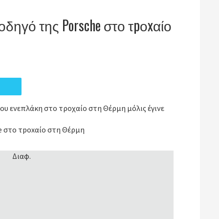
οδηγό της Porsche στο τpοxαίο
ου ενεπλάκη στο τροχαίο στη Θέρμη μόλις έγινε
e στο τpοxαίο στη Θέρμη
Διαφ.