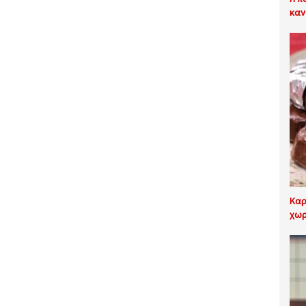
καν
Καρ
χωρ