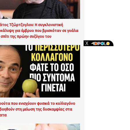
άτος Τζώρτζογλου: Η συγκλονιστική
κάλυψη για έμβρυο που βρισκόταν σε γυάλα
 σπίτι της πρώην συζύγου του
ρούτα που ενισχύουν φυσικά το κολλαγόνο
 βοηθούν στη μείωση της δυσκαμψίας στα
ατα