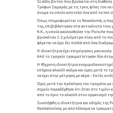
Σε άλλο βίντεο που βρίσκεται στη διάθεση
Τρύφων Σαμαράς με τις τρεις φίλες του να
όνομα το οποίο αποτελεί ένα από τα hot σ
Όπως πληροφορείται το Newsbomb, η παρ
της, επιβιβάστηκαν στα αυτοκίνητα τους γ
Κ.Κ., η οποία ακολουθούσε την Porsche πο
βρισκόταν 1-2 χιλιόμετρα πίσω από το πο
φέρεται να έχει δει πολλά από όσα διαδρ
Η ιδιοκτήτρια έχει επιχείρησεις μανικιού
Από το τροχαίο τραυματίστηκαν δύο άτο
Η 45χρονη ιδιοκτήτρια ενεχυροδανειστηρί
επήρεια αλκοόλ ακόμα και ώρες μετά το τρ
να έχει στην μέτρηση με αέρα – Εκτός κινδ
Ώρες μετά την πρόκληση του τροχαίου με 
σημείο παραδέχθηκε ότι ήταν στο τιμόνι κ
από το όριο το αλκοόλ στον οργανισμό τη
Συνελήφθη η ιδιοκτήτρια και οδηγός της 
Θεσσαλονίκης με αποτέλεσμα να τραυματ