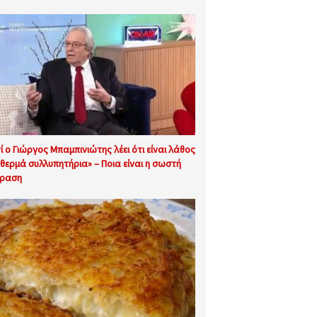
τί ο Γιώργος Μπαμπινιώτης λέει ότι είναι λάθος
«θερμά συλλυπητήρια» – Ποια είναι η σωστή
ραση