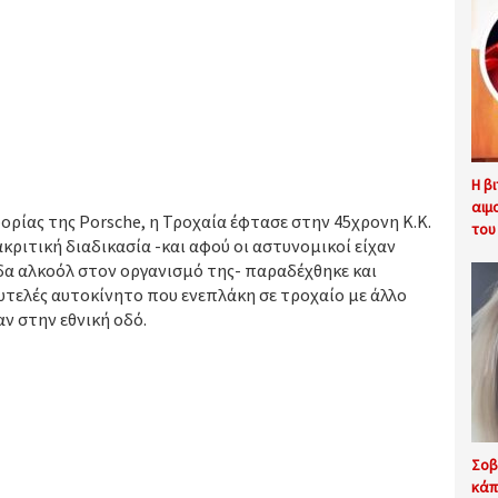
Η β
αιμ
ορίας της Porsche, η Τροχαία έφτασε στην 45χρονη Κ.Κ.
του
ριτική διαδικασία -και αφού οι αστυνομικοί είχαν
εδα αλκοόλ στον οργανισμό της- παραδέχθηκε και
τελές αυτοκίνητο που ενεπλάκη σε τροχαίο με άλλο
ν στην εθνική οδό.
Σοβ
κάπ