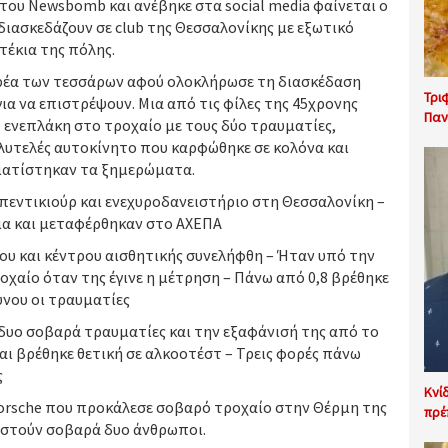
 του Newsbomb και ανέβηκε στα social media φαίνεται ο
 διασκεδάζουν σε club της Θεσσαλονίκης με εξωτικό
τέκια της πόλης.
έα των τεσσάρων αφού ολοκλήρωσε τη διασκέδαση
Τρι
ια να επιστρέψουν. Μια από τις φίλες της 45χρονης
Παν
υ ενεπλάκη στο τροχαίο με τους δύο τραυματίες,
λυτελές αυτοκίνητο που καρφώθηκε σε κολόνα και
αματίστηκαν τα ξημερώματα.
ρ πεντικιούρ και ενεχυροδανειστήριο στη Θεσσαλονίκη –
μα και μεταφέρθηκαν στο ΑΧΕΠΑ
ου και κέντρου αισθητικής συνελήφθη – Ήταν υπό την
οχαίο όταν της έγινε η μέτρηση – Πάνω από 0,8 βρέθηκε
ύνου οι τραυματίες
δυο σοβαρά τραυματίες και την εξαφάνισή της από το
αι βρέθηκε θετική σε αλκοοτέστ – Τρεις φορές πάνω
ς
Κνί
Porsche που προκάλεσε σοβαρό τροχαίο στην Θέρμη της
πρέ
ιστούν σοβαρά δυο άνθρωποι.