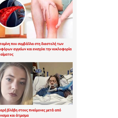
ιταμίνη που συμβάλλει στη διαστολή των
οφόρων αγγείων και ενισχύει την κυκλοφορία
 αίματος
αρή βλάβη στους πνεύμονες μετά από
νισμα και άτμισμα